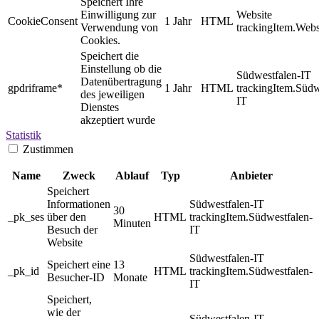
Speichert Ihre
Einwilligung zur
Website
CookieConsent
1 Jahr
HTML
Verwendung von
trackingItem.Webs
Cookies.
Speichert die
Einstellung ob die
Südwestfalen-IT
Datenübertragung
gpdriframe*
1 Jahr
HTML
trackingItem.Südw
des jeweiligen
IT
Dienstes
akzeptiert wurde
Statistik
Zustimmen
Name
Zweck
Ablauf
Typ
Anbieter
Speichert
Informationen
Südwestfalen-IT
30
_pk_ses
über den
HTML
trackingItem.Südwestfalen-
Minuten
Besuch der
IT
Website
Südwestfalen-IT
Speichert eine
13
_pk_id
HTML
trackingItem.Südwestfalen-
Besucher-ID
Monate
IT
Speichert,
wie der
Südwestfalen-IT