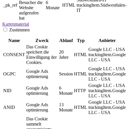
Besucher die
6
_pk_ref
HTML
trackingItem.Südwestfalen-
Website
Monate
IT
aufgerufen
hat
Kartenmaterial
Zustimmen
Name
Zweck
Ablauf
Typ
Anbieter
Das Cookie
Google LLC - USA
speichert die
20
CONSENT
HTML
trackingItem.Google
Einwilligung der
Jahre
LLC - USA
Cookies.
Google LLC - USA
Google Ads
OGPC
Session
HTML
trackingItem.Google
optimierung
LLC - USA
Google LLC - USA
Google Ads
6
NID
HTTP
trackingItem.Google
optimierung
Monate
LLC - USA
Google LLC - USA
Google Ads
13
ANID
HTML
trackingItem.Google
optimierung
Monate
LLC - USA
Das Cookie
sammelt