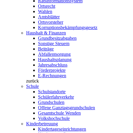
Ratsinformationssystem
Ortsrecht
Wahlen
Amtsblätter
Ortsvorsteher
Korruptionsbekämpfungsgesetz
Haushalt & Finanzen
Grundbesitzabgaben
Sonstige Steuern
Beiträge
Abfallentsorgung
Haushaltsplanung
Jahresabschluss
Förderprojekte
E-Rechnungen
zurück
Schule
Schulstandorte
Schülerfahrverkehr
Grundschulen
Offene Ganztagsgrundschulen
Gesamtschule Wenden
Volkshochschule
Kinderbetreuung
Kindertageseinrichtungen