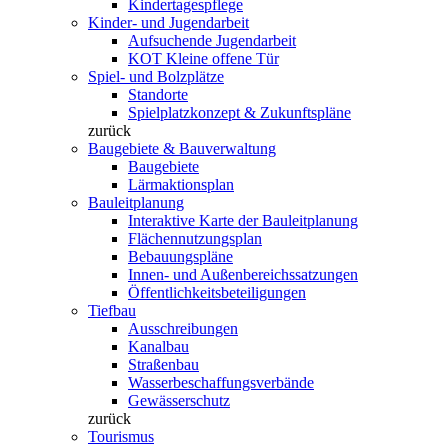
Kindertagespflege
Kinder- und Jugendarbeit
Aufsuchende Jugendarbeit
KOT Kleine offene Tür
Spiel- und Bolzplätze
Standorte
Spielplatzkonzept & Zukunftspläne
zurück
Baugebiete & Bauverwaltung
Baugebiete
Lärmaktionsplan
Bauleitplanung
Interaktive Karte der Bauleitplanung
Flächennutzungsplan
Bebauungspläne
Innen- und Außenbereichssatzungen
Öffentlichkeitsbeteiligungen
Tiefbau
Ausschreibungen
Kanalbau
Straßenbau
Wasserbeschaffungsverbände
Gewässerschutz
zurück
Tourismus