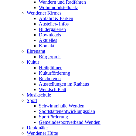
Wandern und Radfahren
Wohnmobilstellplatz
Wendener Kirmes
Anfahrt & Parken
Austeller- Infos
Bildergalerien
Downloads
Aktuelles
Kontakt
Ehrenamt
Bürgerpreis
Kultur
Heiligtümer
Kulturförderung
Büchereien
Ausstellungen im Rathaus
Wendsch Platt
Musikschule
Sport
Schwimmhalle Wenden
Sportstättenentwicklungsplan
Sportförderung
Gemeindesportverband Wenden
Denkmäler
Wendener Hütte