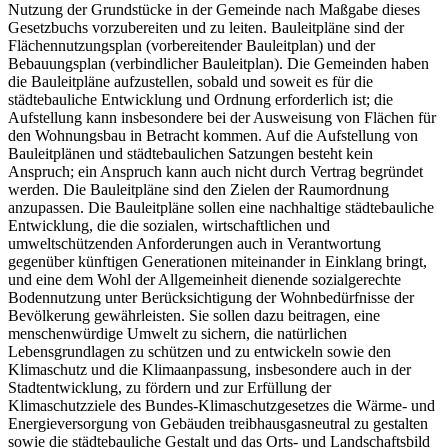
Nutzung der Grundstücke in der Gemeinde nach Maßgabe dieses
Gesetzbuchs vorzubereiten und zu leiten. Bauleitpläne sind der
Flächennutzungsplan (vorbereitender Bauleitplan) und der
Bebauungsplan (verbindlicher Bauleitplan). Die Gemeinden haben
die Bauleitpläne aufzustellen, sobald und soweit es für die
städtebauliche Entwicklung und Ordnung erforderlich ist; die
Aufstellung kann insbesondere bei der Ausweisung von Flächen für
den Wohnungsbau in Betracht kommen. Auf die Aufstellung von
Bauleitplänen und städtebaulichen Satzungen besteht kein
Anspruch; ein Anspruch kann auch nicht durch Vertrag begründet
werden. Die Bauleitpläne sind den Zielen der Raumordnung
anzupassen. Die Bauleitpläne sollen eine nachhaltige städtebauliche
Entwicklung, die die sozialen, wirtschaftlichen und
umweltschützenden Anforderungen auch in Verantwortung
gegenüber künftigen Generationen miteinander in Einklang bringt,
und eine dem Wohl der Allgemeinheit dienende sozialgerechte
Bodennutzung unter Berücksichtigung der Wohnbedürfnisse der
Bevölkerung gewährleisten. Sie sollen dazu beitragen, eine
menschenwürdige Umwelt zu sichern, die natürlichen
Lebensgrundlagen zu schützen und zu entwickeln sowie den
Klimaschutz und die Klimaanpassung, insbesondere auch in der
Stadtentwicklung, zu fördern und zur Erfüllung der
Klimaschutzziele des Bundes-Klimaschutzgesetzes die Wärme- und
Energieversorgung von Gebäuden treibhausgasneutral zu gestalten
sowie die städtebauliche Gestalt und das Orts- und Landschaftsbild