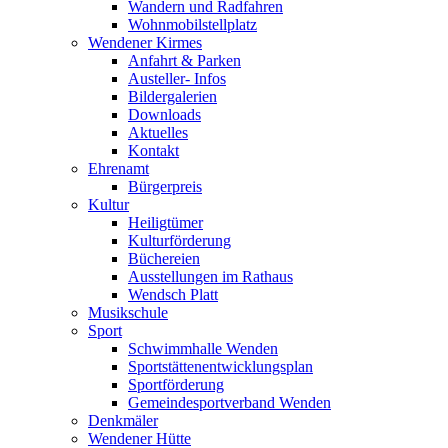
Wandern und Radfahren
Wohnmobilstellplatz
Wendener Kirmes
Anfahrt & Parken
Austeller- Infos
Bildergalerien
Downloads
Aktuelles
Kontakt
Ehrenamt
Bürgerpreis
Kultur
Heiligtümer
Kulturförderung
Büchereien
Ausstellungen im Rathaus
Wendsch Platt
Musikschule
Sport
Schwimmhalle Wenden
Sportstättenentwicklungsplan
Sportförderung
Gemeindesportverband Wenden
Denkmäler
Wendener Hütte