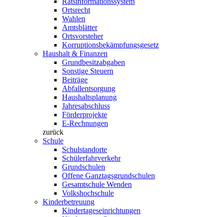
Ratsinformationssystem
Ortsrecht
Wahlen
Amtsblätter
Ortsvorsteher
Korruptionsbekämpfungsgesetz
Haushalt & Finanzen
Grundbesitzabgaben
Sonstige Steuern
Beiträge
Abfallentsorgung
Haushaltsplanung
Jahresabschluss
Förderprojekte
E-Rechnungen
zurück
Schule
Schulstandorte
Schülerfahrverkehr
Grundschulen
Offene Ganztagsgrundschulen
Gesamtschule Wenden
Volkshochschule
Kinderbetreuung
Kindertageseinrichtungen