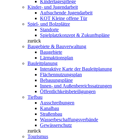
Kindertagespflege
Kinder- und Jugendarbeit
Aufsuchende Jugendarbeit
KOT Kleine offene Tür
Spiel- und Bolzplätze
Standorte
Spielplatzkonzept & Zukunftspläne
zurück
Baugebiete & Bauverwaltung
Baugebiete
Lärmaktionsplan
Bauleitplanung
Interaktive Karte der Bauleitplanung
Flächennutzungsplan
Bebauungspläne
Innen- und Außenbereichssatzungen
Öffentlichkeitsbeteiligungen
Tiefbau
Ausschreibungen
Kanalbau
Straßenbau
Wasserbeschaffungsverbände
Gewässerschutz
zurück
Tourismus