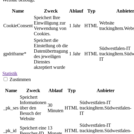
Name
Zweck
Ablauf
Typ
Anbiete
Speichert Ihre
Einwilligung zur
Website
CookieConsent
1 Jahr
HTML
Verwendung von
trackingItem.Webs
Cookies.
Speichert die
Einstellung ob die
Südwestfalen-IT
Datenübertragung
gpdriframe*
1 Jahr
HTML
trackingItem.Südw
des jeweiligen
IT
Dienstes
akzeptiert wurde
Statistik
Zustimmen
Name
Zweck
Ablauf
Typ
Anbieter
Speichert
Informationen
Südwestfalen-IT
30
_pk_ses
über den
HTML
trackingItem.Südwestfalen-
Minuten
Besuch der
IT
Website
Südwestfalen-IT
Speichert eine
13
_pk_id
HTML
trackingItem.Südwestfalen-
Besucher-ID
Monate