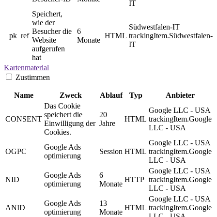
IT
Speichert,
wie der
Südwestfalen-IT
Besucher die
6
_pk_ref
HTML
trackingItem.Südwestfalen-
Website
Monate
IT
aufgerufen
hat
Kartenmaterial
Zustimmen
Name
Zweck
Ablauf
Typ
Anbieter
Das Cookie
Google LLC - USA
speichert die
20
CONSENT
HTML
trackingItem.Google
Einwilligung der
Jahre
LLC - USA
Cookies.
Google LLC - USA
Google Ads
OGPC
Session
HTML
trackingItem.Google
optimierung
LLC - USA
Google LLC - USA
Google Ads
6
NID
HTTP
trackingItem.Google
optimierung
Monate
LLC - USA
Google LLC - USA
Google Ads
13
ANID
HTML
trackingItem.Google
optimierung
Monate
LLC - USA