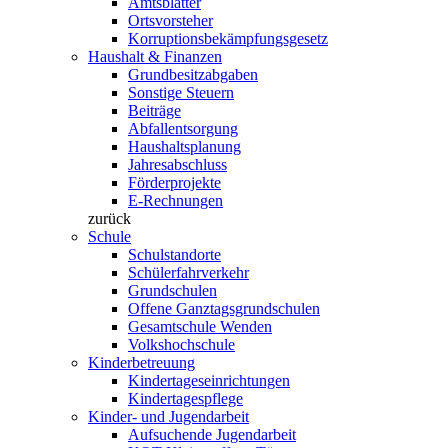
Amtsblätter
Ortsvorsteher
Korruptionsbekämpfungsgesetz
Haushalt & Finanzen
Grundbesitzabgaben
Sonstige Steuern
Beiträge
Abfallentsorgung
Haushaltsplanung
Jahresabschluss
Förderprojekte
E-Rechnungen
zurück
Schule
Schulstandorte
Schülerfahrverkehr
Grundschulen
Offene Ganztagsgrundschulen
Gesamtschule Wenden
Volkshochschule
Kinderbetreuung
Kindertageseinrichtungen
Kindertagespflege
Kinder- und Jugendarbeit
Aufsuchende Jugendarbeit