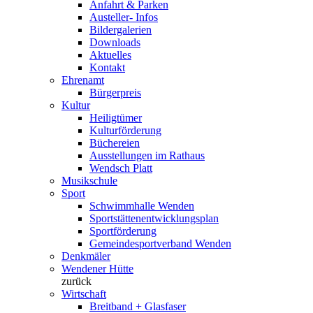
Anfahrt & Parken
Austeller- Infos
Bildergalerien
Downloads
Aktuelles
Kontakt
Ehrenamt
Bürgerpreis
Kultur
Heiligtümer
Kulturförderung
Büchereien
Ausstellungen im Rathaus
Wendsch Platt
Musikschule
Sport
Schwimmhalle Wenden
Sportstättenentwicklungsplan
Sportförderung
Gemeindesportverband Wenden
Denkmäler
Wendener Hütte
zurück
Wirtschaft
Breitband + Glasfaser