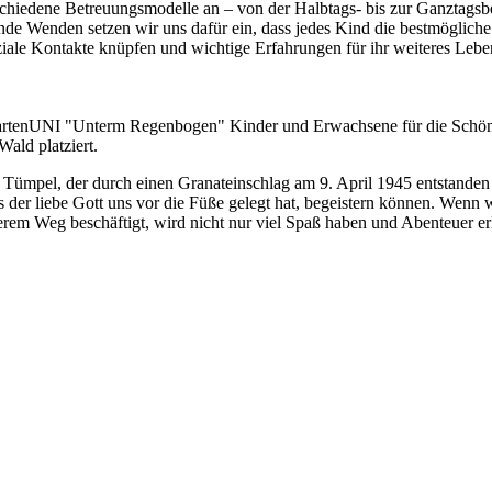
schiedene Betreuungsmodelle an – von der Halbtags- bis zur Ganztagsbe
nde Wenden setzen wir uns dafür ein, dass jedes Kind die bestmögliche
soziale Kontakte knüpfen und wichtige Erfahrungen für ihr weiteres Leb
tenUNI "Unterm Regenbogen" Kinder und Erwachsene für die Schönheit 
ald platziert.
 Tümpel, der durch einen Granateinschlag am 9. April 1945 entstanden
der liebe Gott uns vor die Füße gelegt hat, begeistern können. Wenn wi
serem Weg beschäftigt, wird nicht nur viel Spaß haben und Abenteuer er