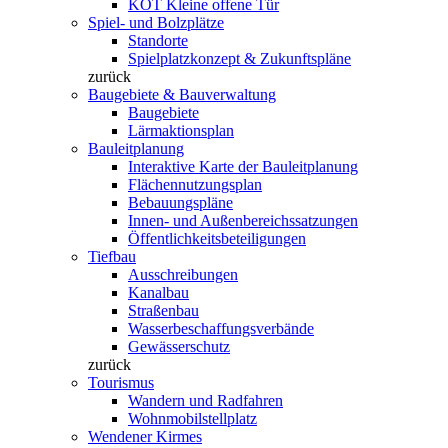
KOT Kleine offene Tür
Spiel- und Bolzplätze
Standorte
Spielplatzkonzept & Zukunftspläne
zurück
Baugebiete & Bauverwaltung
Baugebiete
Lärmaktionsplan
Bauleitplanung
Interaktive Karte der Bauleitplanung
Flächennutzungsplan
Bebauungspläne
Innen- und Außenbereichssatzungen
Öffentlichkeitsbeteiligungen
Tiefbau
Ausschreibungen
Kanalbau
Straßenbau
Wasserbeschaffungsverbände
Gewässerschutz
zurück
Tourismus
Wandern und Radfahren
Wohnmobilstellplatz
Wendener Kirmes