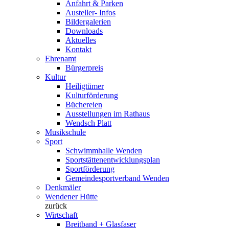
Anfahrt & Parken
Austeller- Infos
Bildergalerien
Downloads
Aktuelles
Kontakt
Ehrenamt
Bürgerpreis
Kultur
Heiligtümer
Kulturförderung
Büchereien
Ausstellungen im Rathaus
Wendsch Platt
Musikschule
Sport
Schwimmhalle Wenden
Sportstättenentwicklungsplan
Sportförderung
Gemeindesportverband Wenden
Denkmäler
Wendener Hütte
zurück
Wirtschaft
Breitband + Glasfaser