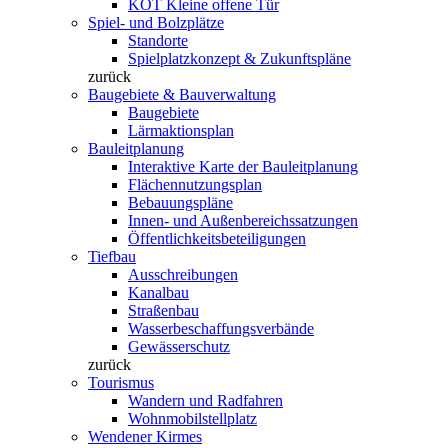
KOT Kleine offene Tür
Spiel- und Bolzplätze
Standorte
Spielplatzkonzept & Zukunftspläne
zurück
Baugebiete & Bauverwaltung
Baugebiete
Lärmaktionsplan
Bauleitplanung
Interaktive Karte der Bauleitplanung
Flächennutzungsplan
Bebauungspläne
Innen- und Außenbereichssatzungen
Öffentlichkeitsbeteiligungen
Tiefbau
Ausschreibungen
Kanalbau
Straßenbau
Wasserbeschaffungsverbände
Gewässerschutz
zurück
Tourismus
Wandern und Radfahren
Wohnmobilstellplatz
Wendener Kirmes