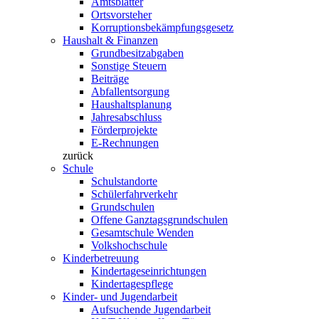
Amtsblätter
Ortsvorsteher
Korruptionsbekämpfungsgesetz
Haushalt & Finanzen
Grundbesitzabgaben
Sonstige Steuern
Beiträge
Abfallentsorgung
Haushaltsplanung
Jahresabschluss
Förderprojekte
E-Rechnungen
zurück
Schule
Schulstandorte
Schülerfahrverkehr
Grundschulen
Offene Ganztagsgrundschulen
Gesamtschule Wenden
Volkshochschule
Kinderbetreuung
Kindertageseinrichtungen
Kindertagespflege
Kinder- und Jugendarbeit
Aufsuchende Jugendarbeit