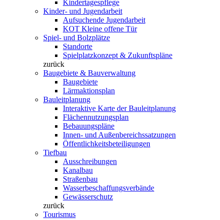
Kindertagespflege
Kinder- und Jugendarbeit
Aufsuchende Jugendarbeit
KOT Kleine offene Tür
Spiel- und Bolzplätze
Standorte
Spielplatzkonzept & Zukunftspläne
zurück
Baugebiete & Bauverwaltung
Baugebiete
Lärmaktionsplan
Bauleitplanung
Interaktive Karte der Bauleitplanung
Flächennutzungsplan
Bebauungspläne
Innen- und Außenbereichssatzungen
Öffentlichkeitsbeteiligungen
Tiefbau
Ausschreibungen
Kanalbau
Straßenbau
Wasserbeschaffungsverbände
Gewässerschutz
zurück
Tourismus