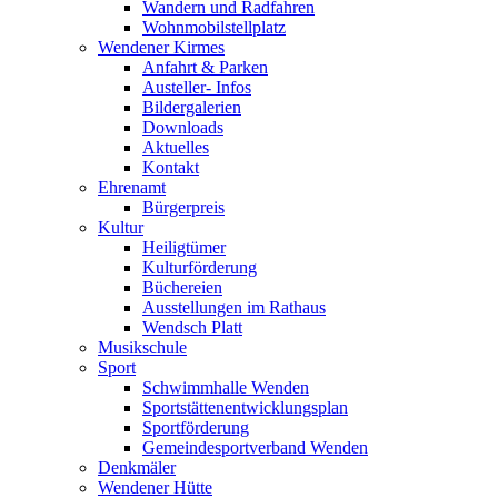
Wandern und Radfahren
Wohnmobilstellplatz
Wendener Kirmes
Anfahrt & Parken
Austeller- Infos
Bildergalerien
Downloads
Aktuelles
Kontakt
Ehrenamt
Bürgerpreis
Kultur
Heiligtümer
Kulturförderung
Büchereien
Ausstellungen im Rathaus
Wendsch Platt
Musikschule
Sport
Schwimmhalle Wenden
Sportstättenentwicklungsplan
Sportförderung
Gemeindesportverband Wenden
Denkmäler
Wendener Hütte