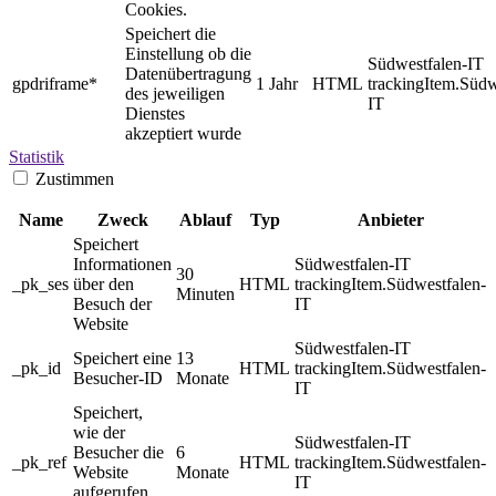
Cookies.
Speichert die
Einstellung ob die
Südwestfalen-IT
Datenübertragung
gpdriframe*
1 Jahr
HTML
trackingItem.Südw
des jeweiligen
IT
Dienstes
akzeptiert wurde
Statistik
Zustimmen
Name
Zweck
Ablauf
Typ
Anbieter
Speichert
Informationen
Südwestfalen-IT
30
_pk_ses
über den
HTML
trackingItem.Südwestfalen-
Minuten
Besuch der
IT
Website
Südwestfalen-IT
Speichert eine
13
_pk_id
HTML
trackingItem.Südwestfalen-
Besucher-ID
Monate
IT
Speichert,
wie der
Südwestfalen-IT
Besucher die
6
_pk_ref
HTML
trackingItem.Südwestfalen-
Website
Monate
IT
aufgerufen