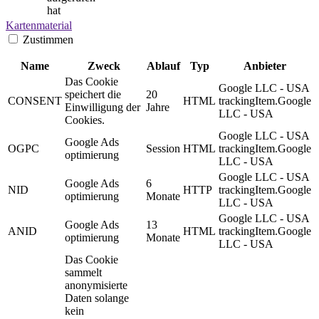
hat
Kartenmaterial
Zustimmen
Name
Zweck
Ablauf
Typ
Anbieter
Das Cookie
Google LLC - USA
speichert die
20
CONSENT
HTML
trackingItem.Google
Einwilligung der
Jahre
LLC - USA
Cookies.
Google LLC - USA
Google Ads
OGPC
Session
HTML
trackingItem.Google
optimierung
LLC - USA
Google LLC - USA
Google Ads
6
NID
HTTP
trackingItem.Google
optimierung
Monate
LLC - USA
Google LLC - USA
Google Ads
13
ANID
HTML
trackingItem.Google
optimierung
Monate
LLC - USA
Das Cookie
sammelt
anonymisierte
Daten solange
kein