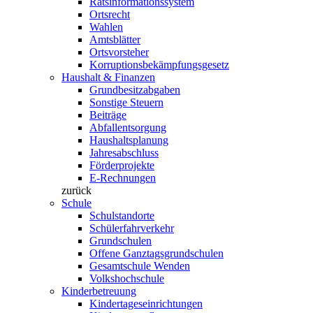
Ratsinformationssystem
Ortsrecht
Wahlen
Amtsblätter
Ortsvorsteher
Korruptionsbekämpfungsgesetz
Haushalt & Finanzen
Grundbesitzabgaben
Sonstige Steuern
Beiträge
Abfallentsorgung
Haushaltsplanung
Jahresabschluss
Förderprojekte
E-Rechnungen
zurück
Schule
Schulstandorte
Schülerfahrverkehr
Grundschulen
Offene Ganztagsgrundschulen
Gesamtschule Wenden
Volkshochschule
Kinderbetreuung
Kindertageseinrichtungen