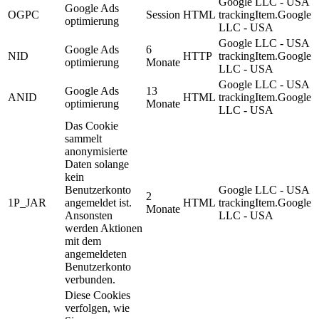
Google LLC - USA
Google Ads
OGPC
Session
HTML
trackingItem.Google
optimierung
LLC - USA
Google LLC - USA
Google Ads
6
NID
HTTP
trackingItem.Google
optimierung
Monate
LLC - USA
Google LLC - USA
Google Ads
13
ANID
HTML
trackingItem.Google
optimierung
Monate
LLC - USA
Das Cookie
sammelt
anonymisierte
Daten solange
kein
Benutzerkonto
Google LLC - USA
2
1P_JAR
angemeldet ist.
HTML
trackingItem.Google
Monate
Ansonsten
LLC - USA
werden Aktionen
mit dem
angemeldeten
Benutzerkonto
verbunden.
Diese Cookies
verfolgen, wie