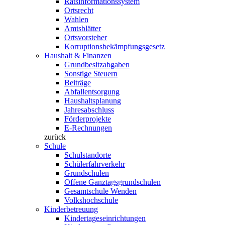
Ratsinformationssystem
Ortsrecht
Wahlen
Amtsblätter
Ortsvorsteher
Korruptionsbekämpfungsgesetz
Haushalt & Finanzen
Grundbesitzabgaben
Sonstige Steuern
Beiträge
Abfallentsorgung
Haushaltsplanung
Jahresabschluss
Förderprojekte
E-Rechnungen
zurück
Schule
Schulstandorte
Schülerfahrverkehr
Grundschulen
Offene Ganztagsgrundschulen
Gesamtschule Wenden
Volkshochschule
Kinderbetreuung
Kindertageseinrichtungen