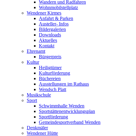
Wandern und Radfahren
Wohnmobilstellplatz
Wendener Kirmes
Anfahrt & Parken
Austeller- Infos
Bildergalerien
Downloads
Aktuelles
Kontakt
Ehrenamt
Bürgerpreis
Kultur
Heiligtümer
Kulturförderung
Büchereien
Ausstellungen im Rathaus
Wendsch Platt
Musikschule
Sport
Schwimmhalle Wenden
Sportstättenentwicklungsplan
Sportförderung
Gemeindesportverband Wenden
Denkmäler
Wendener Hütte