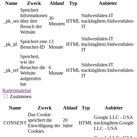
Name
Zweck
Ablauf
Typ
Anbieter
Speichert
Informationen
Südwestfalen-IT
30
_pk_ses
über den
HTML
trackingItem.Südwestfalen-
Minuten
Besuch der
IT
Website
Südwestfalen-IT
Speichert eine
13
_pk_id
HTML
trackingItem.Südwestfalen-
Besucher-ID
Monate
IT
Speichert,
wie der
Südwestfalen-IT
Besucher die
6
_pk_ref
HTML
trackingItem.Südwestfalen-
Website
Monate
IT
aufgerufen
hat
Kartenmaterial
Zustimmen
Name
Zweck
Ablauf
Typ
Anbieter
Das Cookie
Google LLC - USA
speichert die
20
CONSENT
HTML
trackingItem.Google
Einwilligung der
Jahre
LLC - USA
Cookies.