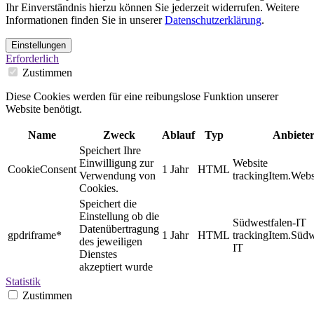
Ihr Einverständnis hierzu können Sie jederzeit widerrufen. Weitere
Informationen finden Sie in unserer
Datenschutzerklärung
.
Einstellungen
Erforderlich
Zustimmen
Diese Cookies werden für eine reibungslose Funktion unserer
Website benötigt.
Name
Zweck
Ablauf
Typ
Anbiete
Speichert Ihre
Einwilligung zur
Website
CookieConsent
1 Jahr
HTML
Verwendung von
trackingItem.Webs
Cookies.
Speichert die
Einstellung ob die
Südwestfalen-IT
Datenübertragung
gpdriframe*
1 Jahr
HTML
trackingItem.Südw
des jeweiligen
IT
Dienstes
akzeptiert wurde
Statistik
Zustimmen