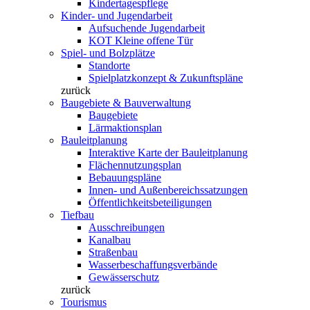
Kindertagespflege
Kinder- und Jugendarbeit
Aufsuchende Jugendarbeit
KOT Kleine offene Tür
Spiel- und Bolzplätze
Standorte
Spielplatzkonzept & Zukunftspläne
zurück
Baugebiete & Bauverwaltung
Baugebiete
Lärmaktionsplan
Bauleitplanung
Interaktive Karte der Bauleitplanung
Flächennutzungsplan
Bebauungspläne
Innen- und Außenbereichssatzungen
Öffentlichkeitsbeteiligungen
Tiefbau
Ausschreibungen
Kanalbau
Straßenbau
Wasserbeschaffungsverbände
Gewässerschutz
zurück
Tourismus