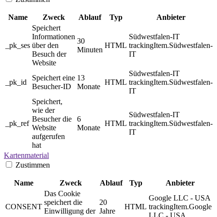
Name
Zweck
Ablauf
Typ
Anbieter
Speichert
Informationen
Südwestfalen-IT
30
_pk_ses
über den
HTML
trackingItem.Südwestfalen-
Minuten
Besuch der
IT
Website
Südwestfalen-IT
Speichert eine
13
_pk_id
HTML
trackingItem.Südwestfalen-
Besucher-ID
Monate
IT
Speichert,
wie der
Südwestfalen-IT
Besucher die
6
_pk_ref
HTML
trackingItem.Südwestfalen-
Website
Monate
IT
aufgerufen
hat
Kartenmaterial
Zustimmen
Name
Zweck
Ablauf
Typ
Anbieter
Das Cookie
Google LLC - USA
speichert die
20
CONSENT
HTML
trackingItem.Google
Einwilligung der
Jahre
LLC - USA