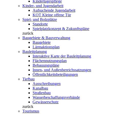
Kindertagespflege
Kinder- und Jugendarbeit
Aufsuchende Jugendarbeit
KOT Kleine offene Tür
Spiel- und Bolzplätze
Standorte
Spielplatzkonzept & Zukunftspläne
zurück
Baugebiete & Bauverwaltung
Baugebiete
Lärmaktionsplan
Bauleitplanung
Interaktive Karte der Bauleitplanung
Flächennutzungsplan
Bebauungspläne
Innen- und Außenbereichssatzungen
Öffentlichkeitsbeteiligungen
Tiefbau
Ausschreibungen
Kanalbau
Straßenbau
Wasserbeschaffungsverbände
Gewässerschutz
zurück
Tourismus