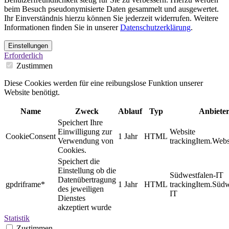
beim Besuch pseudonymisierte Daten gesammelt und ausgewertet.
Ihr Einverständnis hierzu können Sie jederzeit widerrufen. Weitere
Informationen finden Sie in unserer
Datenschutzerklärung
.
Einstellungen
Erforderlich
Zustimmen
Diese Cookies werden für eine reibungslose Funktion unserer
Website benötigt.
Name
Zweck
Ablauf
Typ
Anbiete
Speichert Ihre
Einwilligung zur
Website
CookieConsent
1 Jahr
HTML
Verwendung von
trackingItem.Webs
Cookies.
Speichert die
Einstellung ob die
Südwestfalen-IT
Datenübertragung
gpdriframe*
1 Jahr
HTML
trackingItem.Südw
des jeweiligen
IT
Dienstes
akzeptiert wurde
Statistik
Zustimmen