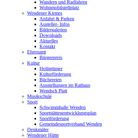
Wandern und Radfahren
Wohnmobilstellplatz
Wendener Kirmes
Anfahrt & Parken
Austeller- Infos
Bildergalerien
Downloads
Aktuelles
Kontakt
Ehrenamt
Bürgerpreis
Kultur
Heiligtümer
Kulturförderung
Büchereien
Ausstellungen im Rathaus
Wendsch Platt
Musikschule
Sport
Schwimmhalle Wenden
Sportstättenentwicklungsplan
Sportförderung
Gemeindesportverband Wenden
Denkmäler
Wendener Hütte