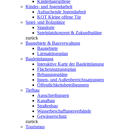
Kindertagespflege
Kinder- und Jugendarbeit
Aufsuchende Jugendarbeit
KOT Kleine offene Tür
Spiel- und Bolzplätze
Standorte
Spielplatzkonzept & Zukunftspläne
zurück
Baugebiete & Bauverwaltung
Baugebiete
Lärmaktionsplan
Bauleitplanung
Interaktive Karte der Bauleitplanung
Flächennutzungsplan
Bebauungspläne
Innen- und Außenbereichssatzungen
Öffentlichkeitsbeteiligungen
Tiefbau
Ausschreibungen
Kanalbau
Straßenbau
Wasserbeschaffungsverbände
Gewässerschutz
zurück
Tourismus