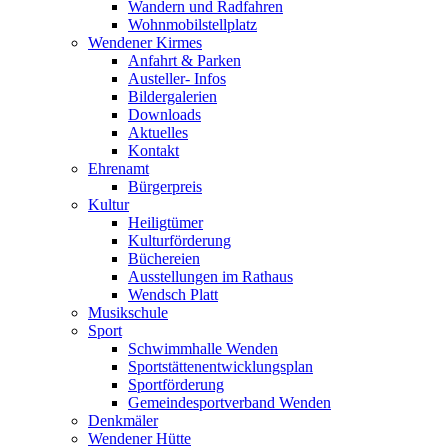
Wandern und Radfahren
Wohnmobilstellplatz
Wendener Kirmes
Anfahrt & Parken
Austeller- Infos
Bildergalerien
Downloads
Aktuelles
Kontakt
Ehrenamt
Bürgerpreis
Kultur
Heiligtümer
Kulturförderung
Büchereien
Ausstellungen im Rathaus
Wendsch Platt
Musikschule
Sport
Schwimmhalle Wenden
Sportstättenentwicklungsplan
Sportförderung
Gemeindesportverband Wenden
Denkmäler
Wendener Hütte