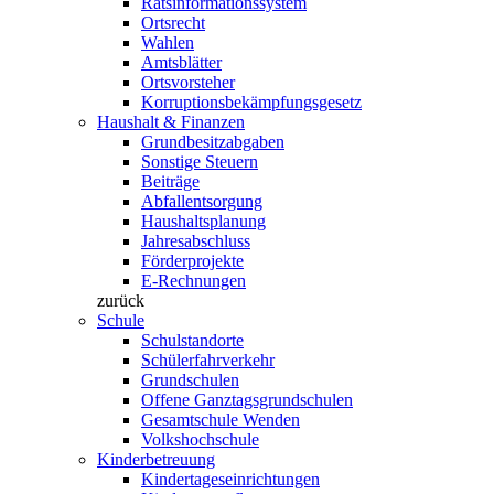
Ratsinformationssystem
Ortsrecht
Wahlen
Amtsblätter
Ortsvorsteher
Korruptionsbekämpfungsgesetz
Haushalt & Finanzen
Grundbesitzabgaben
Sonstige Steuern
Beiträge
Abfallentsorgung
Haushaltsplanung
Jahresabschluss
Förderprojekte
E-Rechnungen
zurück
Schule
Schulstandorte
Schülerfahrverkehr
Grundschulen
Offene Ganztagsgrundschulen
Gesamtschule Wenden
Volkshochschule
Kinderbetreuung
Kindertageseinrichtungen