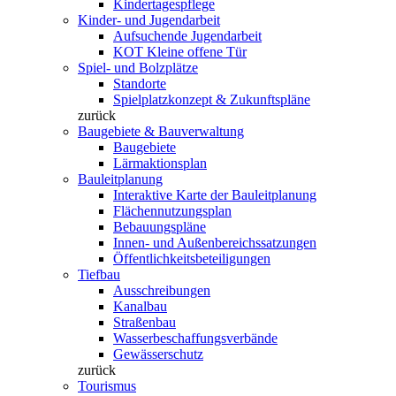
Kindertagespflege
Kinder- und Jugendarbeit
Aufsuchende Jugendarbeit
KOT Kleine offene Tür
Spiel- und Bolzplätze
Standorte
Spielplatzkonzept & Zukunftspläne
zurück
Baugebiete & Bauverwaltung
Baugebiete
Lärmaktionsplan
Bauleitplanung
Interaktive Karte der Bauleitplanung
Flächennutzungsplan
Bebauungspläne
Innen- und Außenbereichssatzungen
Öffentlichkeitsbeteiligungen
Tiefbau
Ausschreibungen
Kanalbau
Straßenbau
Wasserbeschaffungsverbände
Gewässerschutz
zurück
Tourismus