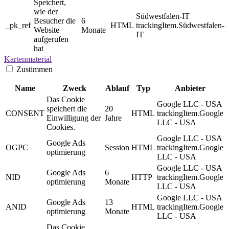
Speichert,
wie der
Südwestfalen-IT
Besucher die
6
_pk_ref
HTML
trackingItem.Südwestfalen-
Website
Monate
IT
aufgerufen
hat
Kartenmaterial
Zustimmen
Name
Zweck
Ablauf
Typ
Anbieter
Das Cookie
Google LLC - USA
speichert die
20
CONSENT
HTML
trackingItem.Google
Einwilligung der
Jahre
LLC - USA
Cookies.
Google LLC - USA
Google Ads
OGPC
Session
HTML
trackingItem.Google
optimierung
LLC - USA
Google LLC - USA
Google Ads
6
NID
HTTP
trackingItem.Google
optimierung
Monate
LLC - USA
Google LLC - USA
Google Ads
13
ANID
HTML
trackingItem.Google
optimierung
Monate
LLC - USA
Das Cookie