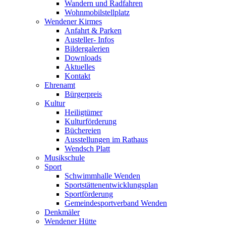
Wandern und Radfahren
Wohnmobilstellplatz
Wendener Kirmes
Anfahrt & Parken
Austeller- Infos
Bildergalerien
Downloads
Aktuelles
Kontakt
Ehrenamt
Bürgerpreis
Kultur
Heiligtümer
Kulturförderung
Büchereien
Ausstellungen im Rathaus
Wendsch Platt
Musikschule
Sport
Schwimmhalle Wenden
Sportstättenentwicklungsplan
Sportförderung
Gemeindesportverband Wenden
Denkmäler
Wendener Hütte