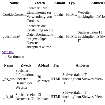
Name
Zweck
Ablauf
Typ
Anbiete
Speichert Ihre
Einwilligung zur
Website
CookieConsent
1 Jahr
HTML
Verwendung von
trackingItem.Webs
Cookies.
Speichert die
Einstellung ob die
Südwestfalen-IT
Datenübertragung
gpdriframe*
1 Jahr
HTML
trackingItem.Südw
des jeweiligen
IT
Dienstes
akzeptiert wurde
Statistik
Zustimmen
Name
Zweck
Ablauf
Typ
Anbieter
Speichert
Informationen
Südwestfalen-IT
30
_pk_ses
über den
HTML
trackingItem.Südwestfalen-
Minuten
Besuch der
IT
Website
Südwestfalen-IT
Speichert eine
13
_pk_id
HTML
trackingItem.Südwestfalen-
Besucher-ID
Monate
IT