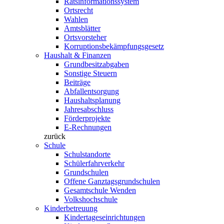
Ratsinformationssystem
Ortsrecht
Wahlen
Amtsblätter
Ortsvorsteher
Korruptionsbekämpfungsgesetz
Haushalt & Finanzen
Grundbesitzabgaben
Sonstige Steuern
Beiträge
Abfallentsorgung
Haushaltsplanung
Jahresabschluss
Förderprojekte
E-Rechnungen
zurück
Schule
Schulstandorte
Schülerfahrverkehr
Grundschulen
Offene Ganztagsgrundschulen
Gesamtschule Wenden
Volkshochschule
Kinderbetreuung
Kindertageseinrichtungen