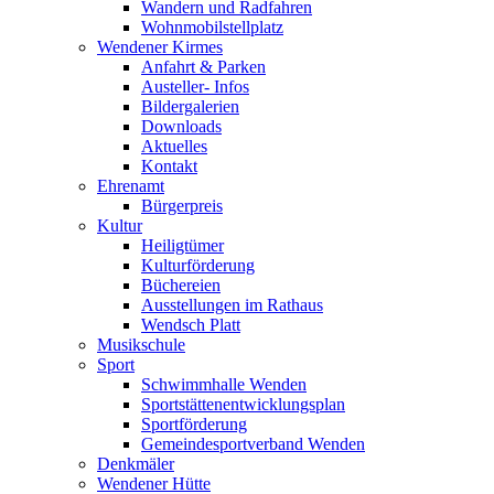
Wandern und Radfahren
Wohnmobilstellplatz
Wendener Kirmes
Anfahrt & Parken
Austeller- Infos
Bildergalerien
Downloads
Aktuelles
Kontakt
Ehrenamt
Bürgerpreis
Kultur
Heiligtümer
Kulturförderung
Büchereien
Ausstellungen im Rathaus
Wendsch Platt
Musikschule
Sport
Schwimmhalle Wenden
Sportstättenentwicklungsplan
Sportförderung
Gemeindesportverband Wenden
Denkmäler
Wendener Hütte