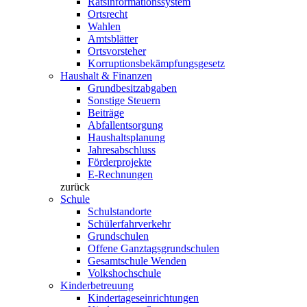
Ratsinformationssystem
Ortsrecht
Wahlen
Amtsblätter
Ortsvorsteher
Korruptionsbekämpfungsgesetz
Haushalt & Finanzen
Grundbesitzabgaben
Sonstige Steuern
Beiträge
Abfallentsorgung
Haushaltsplanung
Jahresabschluss
Förderprojekte
E-Rechnungen
zurück
Schule
Schulstandorte
Schülerfahrverkehr
Grundschulen
Offene Ganztagsgrundschulen
Gesamtschule Wenden
Volkshochschule
Kinderbetreuung
Kindertageseinrichtungen