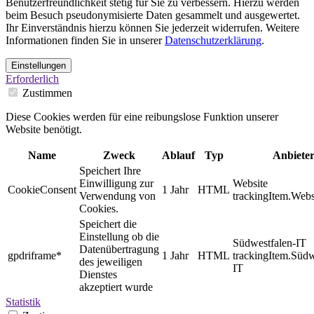
Benutzerfreundlichkeit stetig für Sie zu verbessern. Hierzu werden
beim Besuch pseudonymisierte Daten gesammelt und ausgewertet.
Ihr Einverständnis hierzu können Sie jederzeit widerrufen. Weitere
Informationen finden Sie in unserer
Datenschutzerklärung
.
Einstellungen
Erforderlich
Zustimmen
Diese Cookies werden für eine reibungslose Funktion unserer
Website benötigt.
Name
Zweck
Ablauf
Typ
Anbiete
Speichert Ihre
Einwilligung zur
Website
CookieConsent
1 Jahr
HTML
Verwendung von
trackingItem.Webs
Cookies.
Speichert die
Einstellung ob die
Südwestfalen-IT
Datenübertragung
gpdriframe*
1 Jahr
HTML
trackingItem.Südw
des jeweiligen
IT
Dienstes
akzeptiert wurde
Statistik