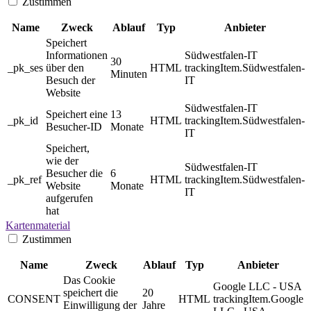
Zustimmen
Name
Zweck
Ablauf
Typ
Anbieter
Speichert
Informationen
Südwestfalen-IT
30
_pk_ses
über den
HTML
trackingItem.Südwestfalen-
Minuten
Besuch der
IT
Website
Südwestfalen-IT
Speichert eine
13
_pk_id
HTML
trackingItem.Südwestfalen-
Besucher-ID
Monate
IT
Speichert,
wie der
Südwestfalen-IT
Besucher die
6
_pk_ref
HTML
trackingItem.Südwestfalen-
Website
Monate
IT
aufgerufen
hat
Kartenmaterial
Zustimmen
Name
Zweck
Ablauf
Typ
Anbieter
Das Cookie
Google LLC - USA
speichert die
20
CONSENT
HTML
trackingItem.Google
Einwilligung der
Jahre