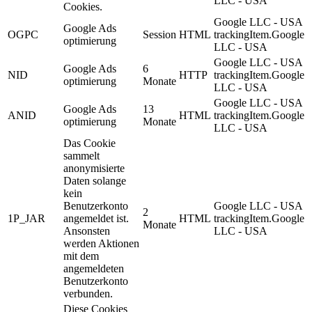
LLC - USA
Cookies.
Google LLC - USA
Google Ads
OGPC
Session
HTML
trackingItem.Google
optimierung
LLC - USA
Google LLC - USA
Google Ads
6
NID
HTTP
trackingItem.Google
optimierung
Monate
LLC - USA
Google LLC - USA
Google Ads
13
ANID
HTML
trackingItem.Google
optimierung
Monate
LLC - USA
Das Cookie
sammelt
anonymisierte
Daten solange
kein
Benutzerkonto
Google LLC - USA
2
1P_JAR
angemeldet ist.
HTML
trackingItem.Google
Monate
Ansonsten
LLC - USA
werden Aktionen
mit dem
angemeldeten
Benutzerkonto
verbunden.
Diese Cookies