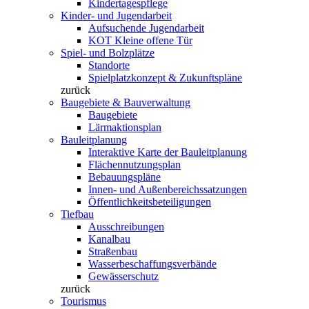
Kindertagespflege
Kinder- und Jugendarbeit
Aufsuchende Jugendarbeit
KOT Kleine offene Tür
Spiel- und Bolzplätze
Standorte
Spielplatzkonzept & Zukunftspläne
zurück
Baugebiete & Bauverwaltung
Baugebiete
Lärmaktionsplan
Bauleitplanung
Interaktive Karte der Bauleitplanung
Flächennutzungsplan
Bebauungspläne
Innen- und Außenbereichssatzungen
Öffentlichkeitsbeteiligungen
Tiefbau
Ausschreibungen
Kanalbau
Straßenbau
Wasserbeschaffungsverbände
Gewässerschutz
zurück
Tourismus