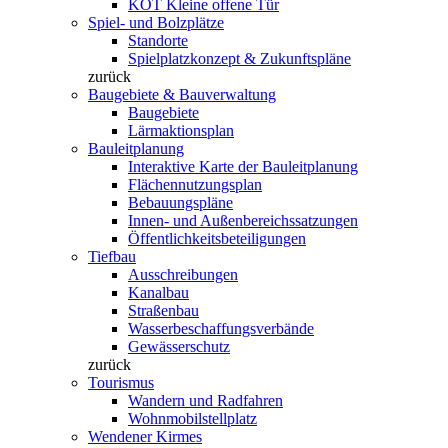
KOT Kleine offene Tür
Spiel- und Bolzplätze
Standorte
Spielplatzkonzept & Zukunftspläne
zurück
Baugebiete & Bauverwaltung
Baugebiete
Lärmaktionsplan
Bauleitplanung
Interaktive Karte der Bauleitplanung
Flächennutzungsplan
Bebauungspläne
Innen- und Außenbereichssatzungen
Öffentlichkeitsbeteiligungen
Tiefbau
Ausschreibungen
Kanalbau
Straßenbau
Wasserbeschaffungsverbände
Gewässerschutz
zurück
Tourismus
Wandern und Radfahren
Wohnmobilstellplatz
Wendener Kirmes