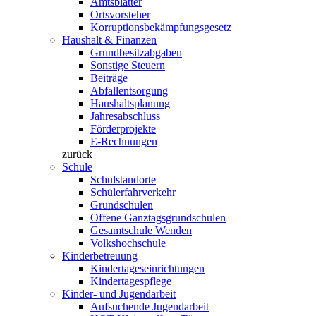
Amtsblätter
Ortsvorsteher
Korruptionsbekämpfungsgesetz
Haushalt & Finanzen
Grundbesitzabgaben
Sonstige Steuern
Beiträge
Abfallentsorgung
Haushaltsplanung
Jahresabschluss
Förderprojekte
E-Rechnungen
zurück
Schule
Schulstandorte
Schülerfahrverkehr
Grundschulen
Offene Ganztagsgrundschulen
Gesamtschule Wenden
Volkshochschule
Kinderbetreuung
Kindertageseinrichtungen
Kindertagespflege
Kinder- und Jugendarbeit
Aufsuchende Jugendarbeit