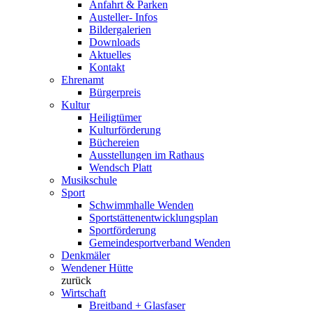
Anfahrt & Parken
Austeller- Infos
Bildergalerien
Downloads
Aktuelles
Kontakt
Ehrenamt
Bürgerpreis
Kultur
Heiligtümer
Kulturförderung
Büchereien
Ausstellungen im Rathaus
Wendsch Platt
Musikschule
Sport
Schwimmhalle Wenden
Sportstättenentwicklungsplan
Sportförderung
Gemeindesportverband Wenden
Denkmäler
Wendener Hütte
zurück
Wirtschaft
Breitband + Glasfaser