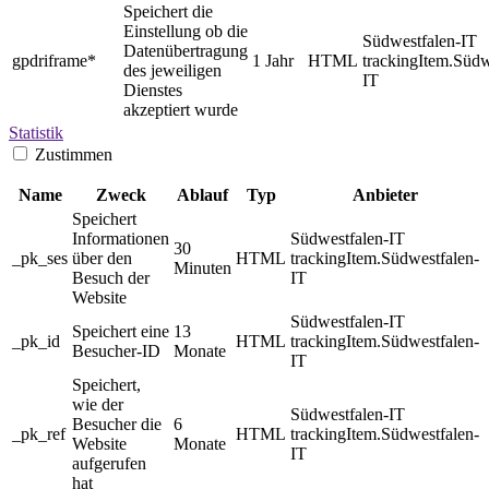
Speichert die
Einstellung ob die
Südwestfalen-IT
Datenübertragung
gpdriframe*
1 Jahr
HTML
trackingItem.Südw
des jeweiligen
IT
Dienstes
akzeptiert wurde
Statistik
Zustimmen
Name
Zweck
Ablauf
Typ
Anbieter
Speichert
Informationen
Südwestfalen-IT
30
_pk_ses
über den
HTML
trackingItem.Südwestfalen-
Minuten
Besuch der
IT
Website
Südwestfalen-IT
Speichert eine
13
_pk_id
HTML
trackingItem.Südwestfalen-
Besucher-ID
Monate
IT
Speichert,
wie der
Südwestfalen-IT
Besucher die
6
_pk_ref
HTML
trackingItem.Südwestfalen-
Website
Monate
IT
aufgerufen
hat