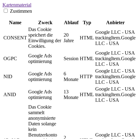
Kartenmaterial
Zustimmen
Name
Zweck
Ablauf
Typ
Anbieter
Das Cookie
Google LLC - USA
speichert die
20
CONSENT
HTML
trackingItem.Google
Einwilligung der
Jahre
LLC - USA
Cookies.
Google LLC - USA
Google Ads
OGPC
Session
HTML
trackingItem.Google
optimierung
LLC - USA
Google LLC - USA
Google Ads
6
NID
HTTP
trackingItem.Google
optimierung
Monate
LLC - USA
Google LLC - USA
Google Ads
13
ANID
HTML
trackingItem.Google
optimierung
Monate
LLC - USA
Das Cookie
sammelt
anonymisierte
Daten solange
kein
Benutzerkonto
Google LLC - USA
2