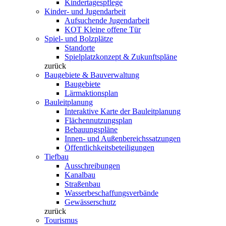
Kindertagespflege
Kinder- und Jugendarbeit
Aufsuchende Jugendarbeit
KOT Kleine offene Tür
Spiel- und Bolzplätze
Standorte
Spielplatzkonzept & Zukunftspläne
zurück
Baugebiete & Bauverwaltung
Baugebiete
Lärmaktionsplan
Bauleitplanung
Interaktive Karte der Bauleitplanung
Flächennutzungsplan
Bebauungspläne
Innen- und Außenbereichssatzungen
Öffentlichkeitsbeteiligungen
Tiefbau
Ausschreibungen
Kanalbau
Straßenbau
Wasserbeschaffungsverbände
Gewässerschutz
zurück
Tourismus