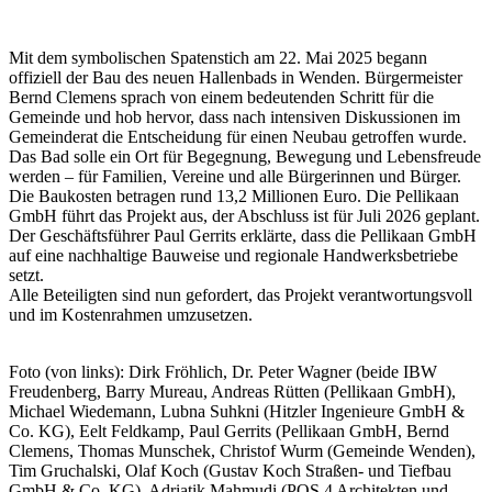
Mit dem symbolischen Spatenstich am 22. Mai 2025 begann
offiziell der Bau des neuen Hallenbads in Wenden. Bürgermeister
Bernd Clemens sprach von einem bedeutenden Schritt für die
Gemeinde und hob hervor, dass nach intensiven Diskussionen im
Gemeinderat die Entscheidung für einen Neubau getroffen wurde.
Das Bad solle ein Ort für Begegnung, Bewegung und Lebensfreude
werden – für Familien, Vereine und alle Bürgerinnen und Bürger.
Die Baukosten betragen rund 13,2 Millionen Euro. Die Pellikaan
GmbH führt das Projekt aus, der Abschluss ist für Juli 2026 geplant.
Der Geschäftsführer Paul Gerrits erklärte, dass die Pellikaan GmbH
auf eine nachhaltige Bauweise und regionale Handwerksbetriebe
setzt.
Alle Beteiligten sind nun gefordert, das Projekt verantwortungsvoll
und im Kostenrahmen umzusetzen.
Foto (von links): Dirk Fröhlich, Dr. Peter Wagner (beide IBW
Freudenberg, Barry Mureau, Andreas Rütten (Pellikaan GmbH),
Michael Wiedemann, Lubna Suhkni (Hitzler Ingenieure GmbH &
Co. KG), Eelt Feldkamp, Paul Gerrits (Pellikaan GmbH, Bernd
Clemens, Thomas Munschek, Christof Wurm (Gemeinde Wenden),
Tim Gruchalski, Olaf Koch (Gustav Koch Straßen- und Tiefbau
GmbH & Co. KG), Adriatik Mahmudi (POS 4 Architekten und