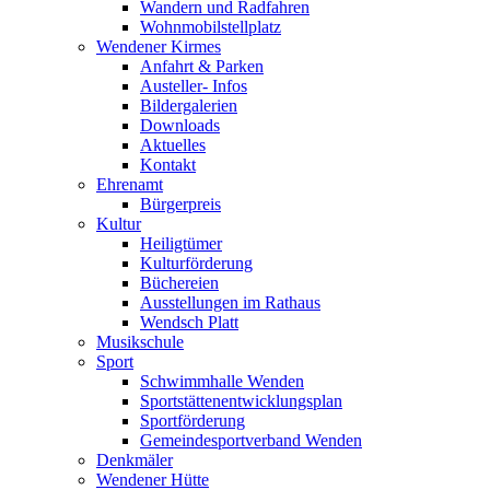
Wandern und Radfahren
Wohnmobilstellplatz
Wendener Kirmes
Anfahrt & Parken
Austeller- Infos
Bildergalerien
Downloads
Aktuelles
Kontakt
Ehrenamt
Bürgerpreis
Kultur
Heiligtümer
Kulturförderung
Büchereien
Ausstellungen im Rathaus
Wendsch Platt
Musikschule
Sport
Schwimmhalle Wenden
Sportstättenentwicklungsplan
Sportförderung
Gemeindesportverband Wenden
Denkmäler
Wendener Hütte