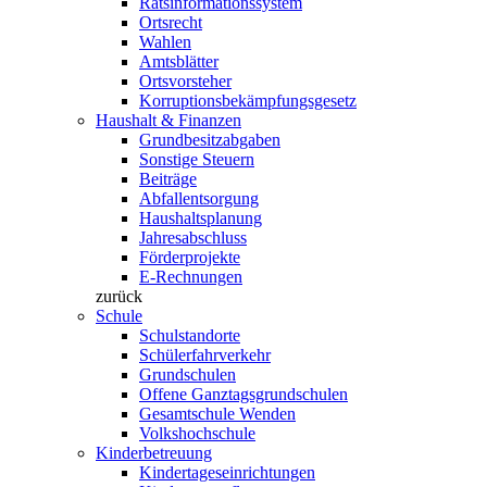
Ratsinformationssystem
Ortsrecht
Wahlen
Amtsblätter
Ortsvorsteher
Korruptionsbekämpfungsgesetz
Haushalt & Finanzen
Grundbesitzabgaben
Sonstige Steuern
Beiträge
Abfallentsorgung
Haushaltsplanung
Jahresabschluss
Förderprojekte
E-Rechnungen
zurück
Schule
Schulstandorte
Schülerfahrverkehr
Grundschulen
Offene Ganztagsgrundschulen
Gesamtschule Wenden
Volkshochschule
Kinderbetreuung
Kindertageseinrichtungen