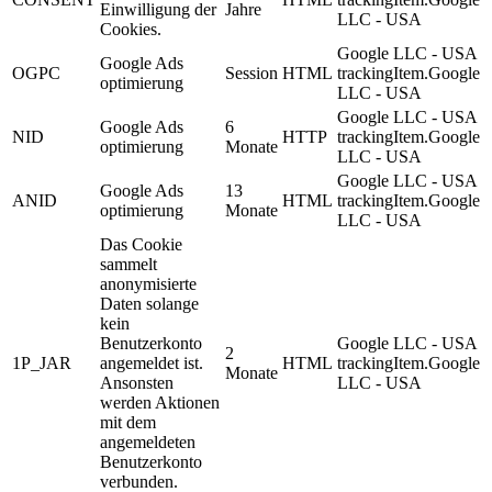
Einwilligung der
Jahre
LLC - USA
Cookies.
Google LLC - USA
Google Ads
OGPC
Session
HTML
trackingItem.Google
optimierung
LLC - USA
Google LLC - USA
Google Ads
6
NID
HTTP
trackingItem.Google
optimierung
Monate
LLC - USA
Google LLC - USA
Google Ads
13
ANID
HTML
trackingItem.Google
optimierung
Monate
LLC - USA
Das Cookie
sammelt
anonymisierte
Daten solange
kein
Benutzerkonto
Google LLC - USA
2
1P_JAR
angemeldet ist.
HTML
trackingItem.Google
Monate
Ansonsten
LLC - USA
werden Aktionen
mit dem
angemeldeten
Benutzerkonto
verbunden.