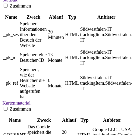
Zustimmen
Name
Zweck
Ablauf
Typ
Anbieter
Speichert
Informationen
Südwestfalen-IT
30
_pk_ses
über den
HTML
trackingItem.Südwestfalen-
Minuten
Besuch der
IT
Website
Südwestfalen-IT
Speichert eine
13
_pk_id
HTML
trackingItem.Südwestfalen-
Besucher-ID
Monate
IT
Speichert,
wie der
Südwestfalen-IT
Besucher die
6
_pk_ref
HTML
trackingItem.Südwestfalen-
Website
Monate
IT
aufgerufen
hat
Kartenmaterial
Zustimmen
Name
Zweck
Ablauf
Typ
Anbieter
Das Cookie
Google LLC - USA
speichert die
20
CONSENT
HTML
trackingItem.Google