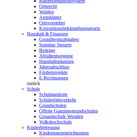
Ratsinformationssystem
Ortsrecht
Wahlen
Amtsblätter
Ortsvorsteher
Korruptionsbekämpfungsgesetz
Haushalt & Finanzen
Grundbesitzabgaben
Sonstige Steuern
Beiträge
Abfallentsorgung
Haushaltsplanung
Jahresabschluss
Förderprojekte
E-Rechnungen
zurück
Schule
Schulstandorte
Schülerfahrverkehr
Grundschulen
Offene Ganztagsgrundschulen
Gesamtschule Wenden
Volkshochschule
Kinderbetreuung
Kindertageseinrichtungen