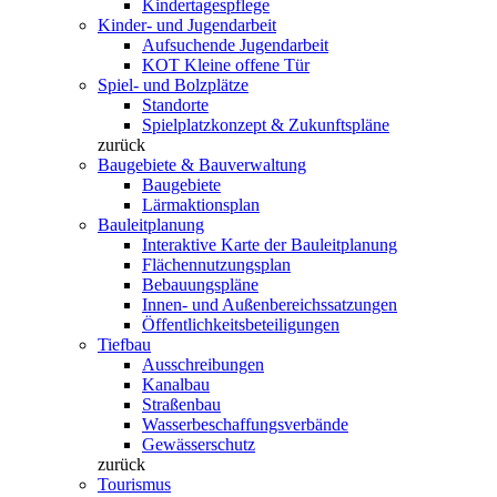
Kindertagespflege
Kinder- und Jugendarbeit
Aufsuchende Jugendarbeit
KOT Kleine offene Tür
Spiel- und Bolzplätze
Standorte
Spielplatzkonzept & Zukunftspläne
zurück
Baugebiete & Bauverwaltung
Baugebiete
Lärmaktionsplan
Bauleitplanung
Interaktive Karte der Bauleitplanung
Flächennutzungsplan
Bebauungspläne
Innen- und Außenbereichssatzungen
Öffentlichkeitsbeteiligungen
Tiefbau
Ausschreibungen
Kanalbau
Straßenbau
Wasserbeschaffungsverbände
Gewässerschutz
zurück
Tourismus