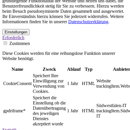
grundlegende Funktionalität der Website und helfen uns dabei, die
Benutzerfreundlichkeit stetig für Sie zu verbessern. Hierzu werden
beim Besuch pseudonymisierte Daten gesammelt und ausgewertet.
Ihr Einverständnis hierzu können Sie jederzeit widerrufen. Weitere
Informationen finden Sie in unserer
Datenschutzerklärung
.
Einstellungen
Erforderlich
Zustimmen
Diese Cookies werden für eine reibungslose Funktion unserer
Website benötigt.
Name
Zweck
Ablauf
Typ
Anbiete
Speichert Ihre
Einwilligung zur
Website
CookieConsent
1 Jahr
HTML
Verwendung von
trackingItem.Webs
Cookies.
Speichert die
Einstellung ob die
Südwestfalen-IT
Datenübertragung
gpdriframe*
1 Jahr
HTML
trackingItem.Südw
des jeweiligen
IT
Dienstes
akzeptiert wurde
Statistik