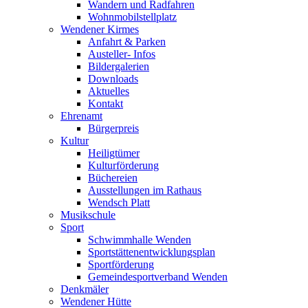
Wandern und Radfahren
Wohnmobilstellplatz
Wendener Kirmes
Anfahrt & Parken
Austeller- Infos
Bildergalerien
Downloads
Aktuelles
Kontakt
Ehrenamt
Bürgerpreis
Kultur
Heiligtümer
Kulturförderung
Büchereien
Ausstellungen im Rathaus
Wendsch Platt
Musikschule
Sport
Schwimmhalle Wenden
Sportstättenentwicklungsplan
Sportförderung
Gemeindesportverband Wenden
Denkmäler
Wendener Hütte