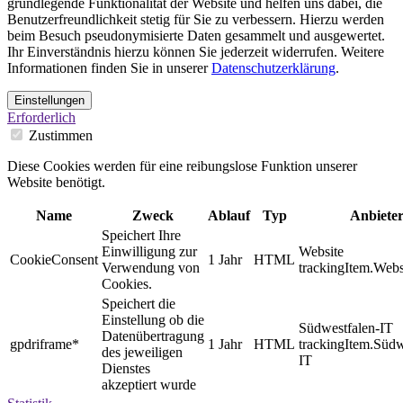
grundlegende Funktionalität der Website und helfen uns dabei, die
Benutzerfreundlichkeit stetig für Sie zu verbessern. Hierzu werden
beim Besuch pseudonymisierte Daten gesammelt und ausgewertet.
Ihr Einverständnis hierzu können Sie jederzeit widerrufen. Weitere
Informationen finden Sie in unserer
Datenschutzerklärung
.
Einstellungen
Erforderlich
Zustimmen
Diese Cookies werden für eine reibungslose Funktion unserer
Website benötigt.
Name
Zweck
Ablauf
Typ
Anbiete
Speichert Ihre
Einwilligung zur
Website
CookieConsent
1 Jahr
HTML
Verwendung von
trackingItem.Webs
Cookies.
Speichert die
Einstellung ob die
Südwestfalen-IT
Datenübertragung
gpdriframe*
1 Jahr
HTML
trackingItem.Südw
des jeweiligen
IT
Dienstes
akzeptiert wurde