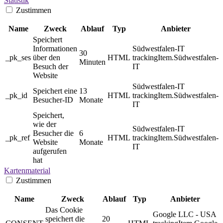
Statistik
Zustimmen
Name
Zweck
Ablauf
Typ
Anbieter
Speichert
Informationen
Südwestfalen-IT
30
_pk_ses
über den
HTML
trackingItem.Südwestfalen-
Minuten
Besuch der
IT
Website
Südwestfalen-IT
Speichert eine
13
_pk_id
HTML
trackingItem.Südwestfalen-
Besucher-ID
Monate
IT
Speichert,
wie der
Südwestfalen-IT
Besucher die
6
_pk_ref
HTML
trackingItem.Südwestfalen-
Website
Monate
IT
aufgerufen
hat
Kartenmaterial
Zustimmen
Name
Zweck
Ablauf
Typ
Anbieter
Das Cookie
Google LLC - USA
speichert die
20