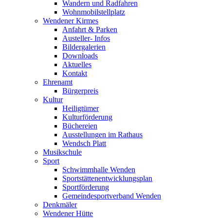
Wandern und Radfahren
Wohnmobilstellplatz
Wendener Kirmes
Anfahrt & Parken
Austeller- Infos
Bildergalerien
Downloads
Aktuelles
Kontakt
Ehrenamt
Bürgerpreis
Kultur
Heiligtümer
Kulturförderung
Büchereien
Ausstellungen im Rathaus
Wendsch Platt
Musikschule
Sport
Schwimmhalle Wenden
Sportstättenentwicklungsplan
Sportförderung
Gemeindesportverband Wenden
Denkmäler
Wendener Hütte