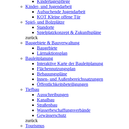
Kindertagespflege
Kinder- und Jugendarbeit
Aufsuchende Jugendarbeit
KOT Kleine offene Tür
Spiel- und Bolzplätze
Standorte
Spielplatzkonzept & Zukunftspläne
zurück
Baugebiete & Bauverwaltung
Baugebiete
Lärmaktionsplan
Bauleitplanung
Interaktive Karte der Bauleitplanung
Flächennutzungsplan
Bebauungspläne
Innen- und Außenbereichssatzungen
Öffentlichkeitsbeteiligungen
Tiefbau
Ausschreibungen
Kanalbau
Straßenbau
Wasserbeschaffungsverbände
Gewässerschutz
zurück
Tourismus