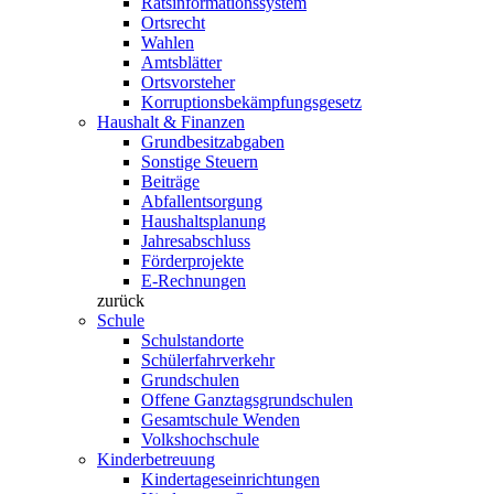
Ratsinformationssystem
Ortsrecht
Wahlen
Amtsblätter
Ortsvorsteher
Korruptionsbekämpfungsgesetz
Haushalt & Finanzen
Grundbesitzabgaben
Sonstige Steuern
Beiträge
Abfallentsorgung
Haushaltsplanung
Jahresabschluss
Förderprojekte
E-Rechnungen
zurück
Schule
Schulstandorte
Schülerfahrverkehr
Grundschulen
Offene Ganztagsgrundschulen
Gesamtschule Wenden
Volkshochschule
Kinderbetreuung
Kindertageseinrichtungen