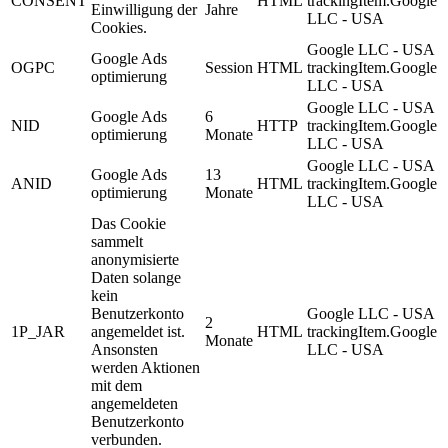
CONSENT
HTML
trackingItem.Google
Einwilligung der
Jahre
LLC - USA
Cookies.
Google LLC - USA
Google Ads
OGPC
Session
HTML
trackingItem.Google
optimierung
LLC - USA
Google LLC - USA
Google Ads
6
NID
HTTP
trackingItem.Google
optimierung
Monate
LLC - USA
Google LLC - USA
Google Ads
13
ANID
HTML
trackingItem.Google
optimierung
Monate
LLC - USA
Das Cookie
sammelt
anonymisierte
Daten solange
kein
Benutzerkonto
Google LLC - USA
2
1P_JAR
angemeldet ist.
HTML
trackingItem.Google
Monate
Ansonsten
LLC - USA
werden Aktionen
mit dem
angemeldeten
Benutzerkonto
verbunden.