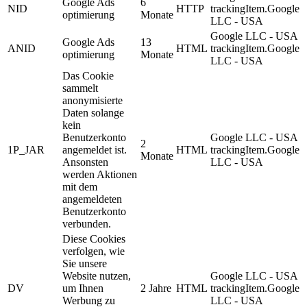
Google Ads
6
NID
HTTP
trackingItem.Google
optimierung
Monate
LLC - USA
Google LLC - USA
Google Ads
13
ANID
HTML
trackingItem.Google
optimierung
Monate
LLC - USA
Das Cookie
sammelt
anonymisierte
Daten solange
kein
Benutzerkonto
Google LLC - USA
2
1P_JAR
angemeldet ist.
HTML
trackingItem.Google
Monate
Ansonsten
LLC - USA
werden Aktionen
mit dem
angemeldeten
Benutzerkonto
verbunden.
Diese Cookies
verfolgen, wie
Sie unsere
Website nutzen,
Google LLC - USA
DV
um Ihnen
2 Jahre
HTML
trackingItem.Google
Werbung zu
LLC - USA