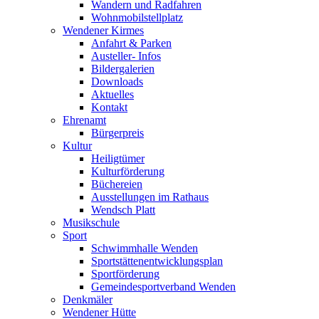
Wandern und Radfahren
Wohnmobilstellplatz
Wendener Kirmes
Anfahrt & Parken
Austeller- Infos
Bildergalerien
Downloads
Aktuelles
Kontakt
Ehrenamt
Bürgerpreis
Kultur
Heiligtümer
Kulturförderung
Büchereien
Ausstellungen im Rathaus
Wendsch Platt
Musikschule
Sport
Schwimmhalle Wenden
Sportstättenentwicklungsplan
Sportförderung
Gemeindesportverband Wenden
Denkmäler
Wendener Hütte