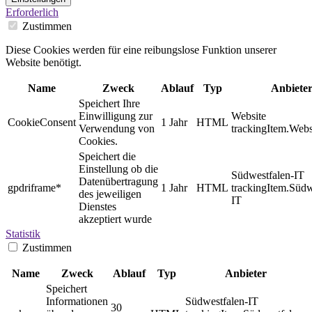
Erforderlich
Zustimmen
Diese Cookies werden für eine reibungslose Funktion unserer
Website benötigt.
Name
Zweck
Ablauf
Typ
Anbiete
Speichert Ihre
Einwilligung zur
Website
CookieConsent
1 Jahr
HTML
Verwendung von
trackingItem.Webs
Cookies.
Speichert die
Einstellung ob die
Südwestfalen-IT
Datenübertragung
gpdriframe*
1 Jahr
HTML
trackingItem.Südw
des jeweiligen
IT
Dienstes
akzeptiert wurde
Statistik
Zustimmen
Name
Zweck
Ablauf
Typ
Anbieter
Speichert
Informationen
Südwestfalen-IT
30