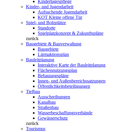
Kindertagespflege
Kinder- und Jugendarbeit
Aufsuchende Jugendarbeit
KOT Kleine offene Tür
Spiel- und Bolzplätze
Standorte
Spielplatzkonzept & Zukunftspläne
zurück
Baugebiete & Bauverwaltung
Baugebiete
Lärmaktionsplan
Bauleitplanung
Interaktive Karte der Bauleitplanung
Flächennutzungsplan
Bebauungspläne
Innen- und Außenbereichssatzungen
Öffentlichkeitsbeteiligungen
Tiefbau
Ausschreibungen
Kanalbau
Straßenbau
Wasserbeschaffungsverbände
Gewässerschutz
zurück
Tourismus