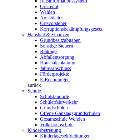
Ratsinformationssystem
Ortsrecht
Wahlen
Amtsblätter
Ortsvorsteher
Korruptionsbekämpfungsgesetz
Haushalt & Finanzen
Grundbesitzabgaben
Sonstige Steuern
Beiträge
Abfallentsorgung
Haushaltsplanung
Jahresabschluss
Förderprojekte
E-Rechnungen
zurück
Schule
Schulstandorte
Schülerfahrverkehr
Grundschulen
Offene Ganztagsgrundschulen
Gesamtschule Wenden
Volkshochschule
Kinderbetreuung
Kindertageseinrichtungen