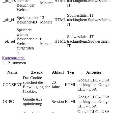
_pk_ses
über den
HTML
trackingItem.Südwestfalen-
Minuten
Besuch der
IT
Website
Südwestfalen-IT
Speichert eine
13
_pk_id
HTML
trackingItem.Südwestfalen-
Besucher-ID
Monate
IT
Speichert,
wie der
Südwestfalen-IT
Besucher die
6
_pk_ref
HTML
trackingItem.Südwestfalen-
Website
Monate
IT
aufgerufen
hat
Kartenmaterial
Zustimmen
Name
Zweck
Ablauf
Typ
Anbieter
Das Cookie
Google LLC - USA
speichert die
20
CONSENT
HTML
trackingItem.Google
Einwilligung der
Jahre
LLC - USA
Cookies.
Google LLC - USA
Google Ads
OGPC
Session
HTML
trackingItem.Google
optimierung
LLC - USA
Google LLC - USA