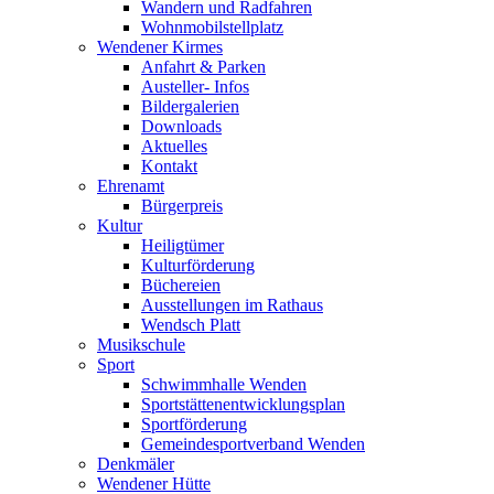
Wandern und Radfahren
Wohnmobilstellplatz
Wendener Kirmes
Anfahrt & Parken
Austeller- Infos
Bildergalerien
Downloads
Aktuelles
Kontakt
Ehrenamt
Bürgerpreis
Kultur
Heiligtümer
Kulturförderung
Büchereien
Ausstellungen im Rathaus
Wendsch Platt
Musikschule
Sport
Schwimmhalle Wenden
Sportstättenentwicklungsplan
Sportförderung
Gemeindesportverband Wenden
Denkmäler
Wendener Hütte