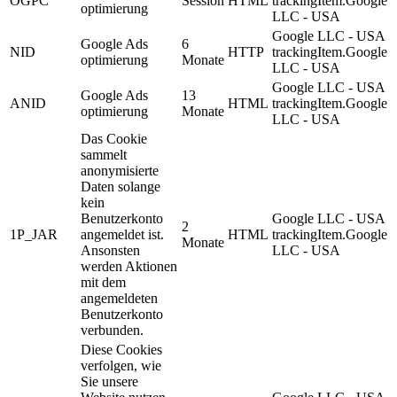
OGPC
Session
HTML
trackingItem.Google
optimierung
LLC - USA
Google LLC - USA
Google Ads
6
NID
HTTP
trackingItem.Google
optimierung
Monate
LLC - USA
Google LLC - USA
Google Ads
13
ANID
HTML
trackingItem.Google
optimierung
Monate
LLC - USA
Das Cookie
sammelt
anonymisierte
Daten solange
kein
Benutzerkonto
Google LLC - USA
2
1P_JAR
angemeldet ist.
HTML
trackingItem.Google
Monate
Ansonsten
LLC - USA
werden Aktionen
mit dem
angemeldeten
Benutzerkonto
verbunden.
Diese Cookies
verfolgen, wie
Sie unsere