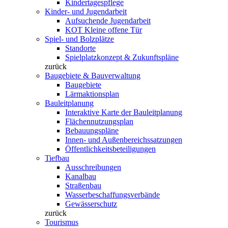
Kindertagespflege
Kinder- und Jugendarbeit
Aufsuchende Jugendarbeit
KOT Kleine offene Tür
Spiel- und Bolzplätze
Standorte
Spielplatzkonzept & Zukunftspläne
zurück
Baugebiete & Bauverwaltung
Baugebiete
Lärmaktionsplan
Bauleitplanung
Interaktive Karte der Bauleitplanung
Flächennutzungsplan
Bebauungspläne
Innen- und Außenbereichssatzungen
Öffentlichkeitsbeteiligungen
Tiefbau
Ausschreibungen
Kanalbau
Straßenbau
Wasserbeschaffungsverbände
Gewässerschutz
zurück
Tourismus