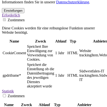
Informationen finden Sie in unserer
Datenschutzerklärung
.
Einstellungen
Erforderlich
Zustimmen
Diese Cookies werden für eine reibungslose Funktion unserer
Website benötigt.
Name
Zweck
Ablauf
Typ
Anbiete
Speichert Ihre
Einwilligung zur
Website
CookieConsent
1 Jahr
HTML
Verwendung von
trackingItem.Webs
Cookies.
Speichert die
Einstellung ob die
Südwestfalen-IT
Datenübertragung
gpdriframe*
1 Jahr
HTML
trackingItem.Südw
des jeweiligen
IT
Dienstes
akzeptiert wurde
Statistik
Zustimmen
Name
Zweck
Ablauf
Typ
Anbieter