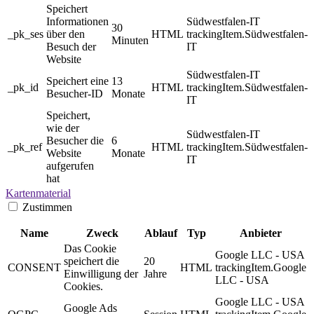
Speichert
Informationen
Südwestfalen-IT
30
_pk_ses
über den
HTML
trackingItem.Südwestfalen-
Minuten
Besuch der
IT
Website
Südwestfalen-IT
Speichert eine
13
_pk_id
HTML
trackingItem.Südwestfalen-
Besucher-ID
Monate
IT
Speichert,
wie der
Südwestfalen-IT
Besucher die
6
_pk_ref
HTML
trackingItem.Südwestfalen-
Website
Monate
IT
aufgerufen
hat
Kartenmaterial
Zustimmen
Name
Zweck
Ablauf
Typ
Anbieter
Das Cookie
Google LLC - USA
speichert die
20
CONSENT
HTML
trackingItem.Google
Einwilligung der
Jahre
LLC - USA
Cookies.
Google LLC - USA
Google Ads