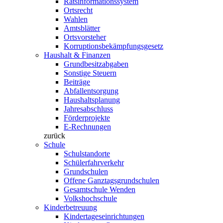
Ratsinformationssystem
Ortsrecht
Wahlen
Amtsblätter
Ortsvorsteher
Korruptionsbekämpfungsgesetz
Haushalt & Finanzen
Grundbesitzabgaben
Sonstige Steuern
Beiträge
Abfallentsorgung
Haushaltsplanung
Jahresabschluss
Förderprojekte
E-Rechnungen
zurück
Schule
Schulstandorte
Schülerfahrverkehr
Grundschulen
Offene Ganztagsgrundschulen
Gesamtschule Wenden
Volkshochschule
Kinderbetreuung
Kindertageseinrichtungen