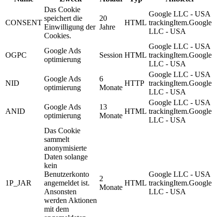
Das Cookie
Google LLC - USA
speichert die
20
CONSENT
HTML
trackingItem.Google
Einwilligung der
Jahre
LLC - USA
Cookies.
Google LLC - USA
Google Ads
OGPC
Session
HTML
trackingItem.Google
optimierung
LLC - USA
Google LLC - USA
Google Ads
6
NID
HTTP
trackingItem.Google
optimierung
Monate
LLC - USA
Google LLC - USA
Google Ads
13
ANID
HTML
trackingItem.Google
optimierung
Monate
LLC - USA
Das Cookie
sammelt
anonymisierte
Daten solange
kein
Benutzerkonto
Google LLC - USA
2
1P_JAR
angemeldet ist.
HTML
trackingItem.Google
Monate
Ansonsten
LLC - USA
werden Aktionen
mit dem