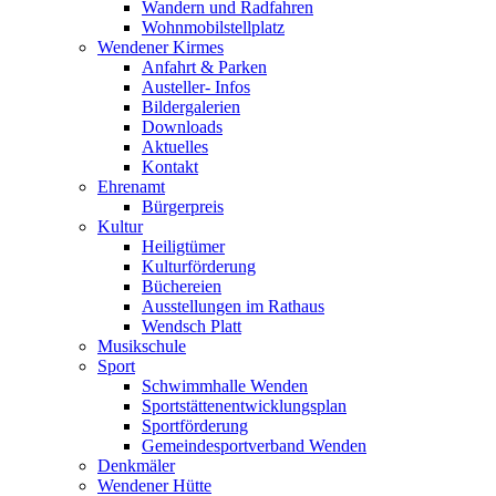
Wandern und Radfahren
Wohnmobilstellplatz
Wendener Kirmes
Anfahrt & Parken
Austeller- Infos
Bildergalerien
Downloads
Aktuelles
Kontakt
Ehrenamt
Bürgerpreis
Kultur
Heiligtümer
Kulturförderung
Büchereien
Ausstellungen im Rathaus
Wendsch Platt
Musikschule
Sport
Schwimmhalle Wenden
Sportstättenentwicklungsplan
Sportförderung
Gemeindesportverband Wenden
Denkmäler
Wendener Hütte