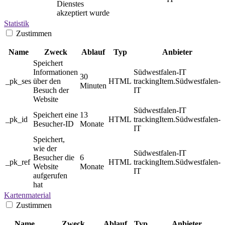
Dienstes
akzeptiert wurde
Statistik
Zustimmen
Name
Zweck
Ablauf
Typ
Anbieter
Speichert
Informationen
Südwestfalen-IT
30
_pk_ses
über den
HTML
trackingItem.Südwestfalen-
Minuten
Besuch der
IT
Website
Südwestfalen-IT
Speichert eine
13
_pk_id
HTML
trackingItem.Südwestfalen-
Besucher-ID
Monate
IT
Speichert,
wie der
Südwestfalen-IT
Besucher die
6
_pk_ref
HTML
trackingItem.Südwestfalen-
Website
Monate
IT
aufgerufen
hat
Kartenmaterial
Zustimmen
Name
Zweck
Ablauf
Typ
Anbieter