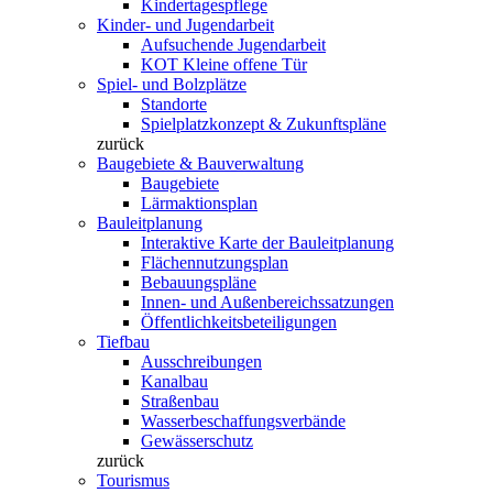
Kindertagespflege
Kinder- und Jugendarbeit
Aufsuchende Jugendarbeit
KOT Kleine offene Tür
Spiel- und Bolzplätze
Standorte
Spielplatzkonzept & Zukunftspläne
zurück
Baugebiete & Bauverwaltung
Baugebiete
Lärmaktionsplan
Bauleitplanung
Interaktive Karte der Bauleitplanung
Flächennutzungsplan
Bebauungspläne
Innen- und Außenbereichssatzungen
Öffentlichkeitsbeteiligungen
Tiefbau
Ausschreibungen
Kanalbau
Straßenbau
Wasserbeschaffungsverbände
Gewässerschutz
zurück
Tourismus