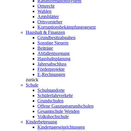
Ratsinformationssystem
Ortsrecht
Wahlen
Amtsblätter
Ortsvorsteher
Korruptionsbekämpfungsgesetz
Haushalt & Finanzen
Grundbesitzabgaben
Sonstige Steuern
Beiträge
Abfallentsorgung
Haushaltsplanung
Jahresabschluss
Förderprojekte
E-Rechnungen
zurück
Schule
Schulstandorte
Schülerfahrverkehr
Grundschulen
Offene Ganztagsgrundschulen
Gesamtschule Wenden
Volkshochschule
Kinderbetreuung
Kindertageseinrichtungen