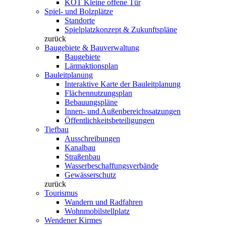
KOT Kleine offene Tür
Spiel- und Bolzplätze
Standorte
Spielplatzkonzept & Zukunftspläne
zurück
Baugebiete & Bauverwaltung
Baugebiete
Lärmaktionsplan
Bauleitplanung
Interaktive Karte der Bauleitplanung
Flächennutzungsplan
Bebauungspläne
Innen- und Außenbereichssatzungen
Öffentlichkeitsbeteiligungen
Tiefbau
Ausschreibungen
Kanalbau
Straßenbau
Wasserbeschaffungsverbände
Gewässerschutz
zurück
Tourismus
Wandern und Radfahren
Wohnmobilstellplatz
Wendener Kirmes