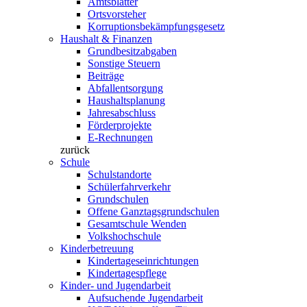
Amtsblätter
Ortsvorsteher
Korruptionsbekämpfungsgesetz
Haushalt & Finanzen
Grundbesitzabgaben
Sonstige Steuern
Beiträge
Abfallentsorgung
Haushaltsplanung
Jahresabschluss
Förderprojekte
E-Rechnungen
zurück
Schule
Schulstandorte
Schülerfahrverkehr
Grundschulen
Offene Ganztagsgrundschulen
Gesamtschule Wenden
Volkshochschule
Kinderbetreuung
Kindertageseinrichtungen
Kindertagespflege
Kinder- und Jugendarbeit
Aufsuchende Jugendarbeit