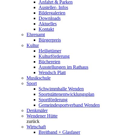
Anfahrt & Parken
Austeller- Infos
Bildergalerien
Downloads
Aktuelles
Kontakt
Ehrenamt
Bürgerpreis
Kultur
Heiligtümer
Kulturförderung
Büchereien
Ausstellungen im Rathaus
Wendsch Platt
Musikschule
Sport
Schwimmhalle Wenden
Sportstättenentwicklungsplan
Sportförderung
Gemeindesportverband Wenden
Denkmäler
Wendener Hütte
zurück
Wirtschaft
Breitband + Glasfaser