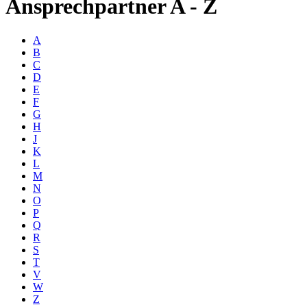
Ansprechpartner A - Z
A
B
C
D
E
F
G
H
J
K
L
M
N
O
P
Q
R
S
T
V
W
Z