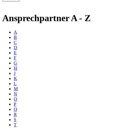
Ansprechpartner A - Z
A
B
C
D
E
F
G
H
J
K
L
M
N
O
P
Q
R
S
T