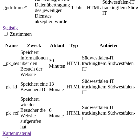
Südwestfalen-IT
Datenübertragung
gpdriframe*
1 Jahr
HTML
trackingItem.Südw
des jeweiligen
IT
Dienstes
akzeptiert wurde
Statistik
Zustimmen
Name
Zweck
Ablauf
Typ
Anbieter
Speichert
Informationen
Südwestfalen-IT
30
_pk_ses
über den
HTML
trackingItem.Südwestfalen-
Minuten
Besuch der
IT
Website
Südwestfalen-IT
Speichert eine
13
_pk_id
HTML
trackingItem.Südwestfalen-
Besucher-ID
Monate
IT
Speichert,
wie der
Südwestfalen-IT
Besucher die
6
_pk_ref
HTML
trackingItem.Südwestfalen-
Website
Monate
IT
aufgerufen
hat
Kartenmaterial