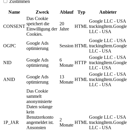
Zustimmen
Name
Zweck
Ablauf
Typ
Anbieter
Das Cookie
Google LLC - USA
speichert die
20
CONSENT
HTML
trackingItem.Google
Einwilligung der
Jahre
LLC - USA
Cookies.
Google LLC - USA
Google Ads
OGPC
Session
HTML
trackingItem.Google
optimierung
LLC - USA
Google LLC - USA
Google Ads
6
NID
HTTP
trackingItem.Google
optimierung
Monate
LLC - USA
Google LLC - USA
Google Ads
13
ANID
HTML
trackingItem.Google
optimierung
Monate
LLC - USA
Das Cookie
sammelt
anonymisierte
Daten solange
kein
Benutzerkonto
Google LLC - USA
2
1P_JAR
angemeldet ist.
HTML
trackingItem.Google
Monate
Ansonsten
LLC - USA