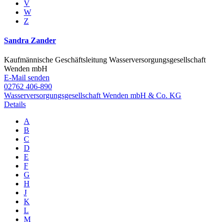
V
W
Z
Sandra Zander
Kaufmännische Geschäftsleitung Wasserversorgungsgesellschaft
Wenden mbH
E-Mail senden
02762 406-890
Wasserversorgungsgesellschaft Wenden mbH & Co. KG
Details
A
B
C
D
E
F
G
H
J
K
L
M