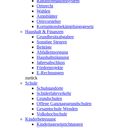
Ratsinformationssystem
Ortsrecht
Wahlen
Amtsblätter
Ortsvorsteher
Korruptionsbekämpfungsgesetz
Haushalt & Finanzen
Grundbesitzabgaben
Sonstige Steuern
Beiträge
Abfallentsorgung
Haushaltsplanung
Jahresabschluss
Förderprojekte
E-Rechnungen
zurück
Schule
Schulstandorte
Schülerfahrverkehr
Grundschulen
Offene Ganztagsgrundschulen
Gesamtschule Wenden
Volkshochschule
Kinderbetreuung
Kindertageseinrichtungen