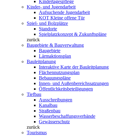
Kindertagespflege
Kinder- und Jugendarbeit
Aufsuchende Jugendarbeit
KOT Kleine offene Tür
Spiel- und Bolzplätze
Standorte
Spielplatzkonzept & Zukunftspläne
zurück
Baugebiete & Bauverwaltung
Baugebiete
Lärmaktionsplan
Bauleitplanung
Interaktive Karte der Bauleitplanung
Flächennutzungsplan
Bebauungspläne
Innen- und Außenbereichssatzungen
Öffentlichkeitsbeteiligungen
Tiefbau
Ausschreibungen
Kanalbau
Straßenbau
Wasserbeschaffungsverbände
Gewässerschutz
zurück
Tourismus