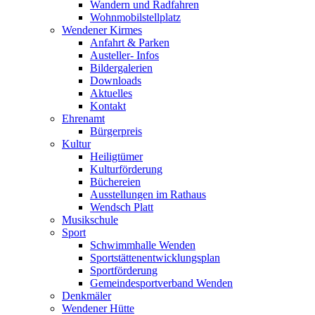
Wandern und Radfahren
Wohnmobilstellplatz
Wendener Kirmes
Anfahrt & Parken
Austeller- Infos
Bildergalerien
Downloads
Aktuelles
Kontakt
Ehrenamt
Bürgerpreis
Kultur
Heiligtümer
Kulturförderung
Büchereien
Ausstellungen im Rathaus
Wendsch Platt
Musikschule
Sport
Schwimmhalle Wenden
Sportstättenentwicklungsplan
Sportförderung
Gemeindesportverband Wenden
Denkmäler
Wendener Hütte