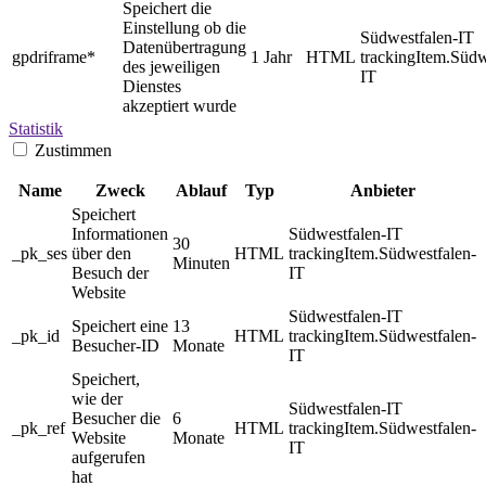
Speichert die
Einstellung ob die
Südwestfalen-IT
Datenübertragung
gpdriframe*
1 Jahr
HTML
trackingItem.Südw
des jeweiligen
IT
Dienstes
akzeptiert wurde
Statistik
Zustimmen
Name
Zweck
Ablauf
Typ
Anbieter
Speichert
Informationen
Südwestfalen-IT
30
_pk_ses
über den
HTML
trackingItem.Südwestfalen-
Minuten
Besuch der
IT
Website
Südwestfalen-IT
Speichert eine
13
_pk_id
HTML
trackingItem.Südwestfalen-
Besucher-ID
Monate
IT
Speichert,
wie der
Südwestfalen-IT
Besucher die
6
_pk_ref
HTML
trackingItem.Südwestfalen-
Website
Monate
IT
aufgerufen
hat