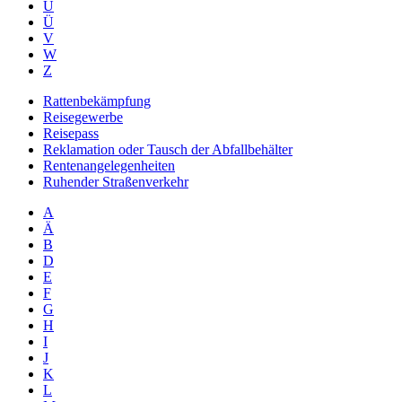
U
Ü
V
W
Z
Rattenbekämpfung
Reisegewerbe
Reisepass
Reklamation oder Tausch der Abfallbehälter
Rentenangelegenheiten
Ruhender Straßenverkehr
A
Ä
B
D
E
F
G
H
I
J
K
L