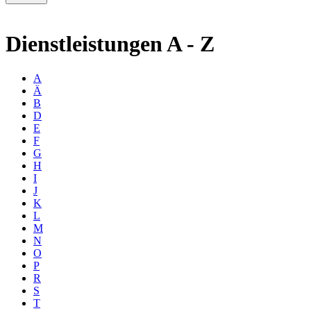
Dienstleistungen A - Z
A
Ä
B
D
E
F
G
H
I
J
K
L
M
N
O
P
R
S
T