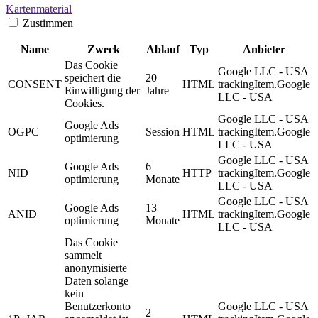
Kartenmaterial
Zustimmen
Name
Zweck
Ablauf
Typ
Anbieter
Das Cookie
Google LLC - USA
speichert die
20
CONSENT
HTML
trackingItem.Google
Einwilligung der
Jahre
LLC - USA
Cookies.
Google LLC - USA
Google Ads
OGPC
Session
HTML
trackingItem.Google
optimierung
LLC - USA
Google LLC - USA
Google Ads
6
NID
HTTP
trackingItem.Google
optimierung
Monate
LLC - USA
Google LLC - USA
Google Ads
13
ANID
HTML
trackingItem.Google
optimierung
Monate
LLC - USA
Das Cookie
sammelt
anonymisierte
Daten solange
kein
Benutzerkonto
Google LLC - USA
2