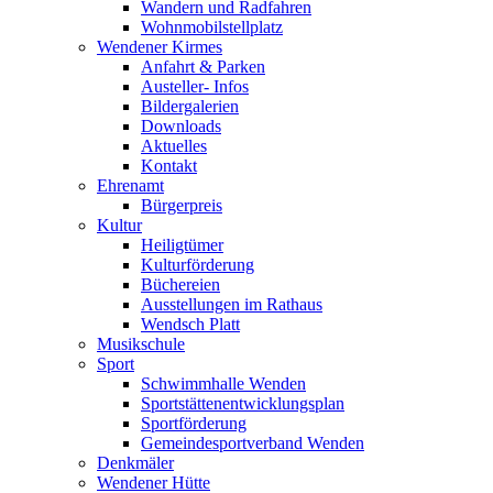
Wandern und Radfahren
Wohnmobilstellplatz
Wendener Kirmes
Anfahrt & Parken
Austeller- Infos
Bildergalerien
Downloads
Aktuelles
Kontakt
Ehrenamt
Bürgerpreis
Kultur
Heiligtümer
Kulturförderung
Büchereien
Ausstellungen im Rathaus
Wendsch Platt
Musikschule
Sport
Schwimmhalle Wenden
Sportstättenentwicklungsplan
Sportförderung
Gemeindesportverband Wenden
Denkmäler
Wendener Hütte