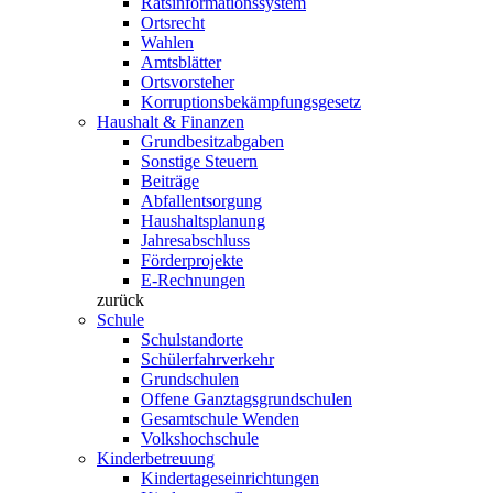
Ratsinformationssystem
Ortsrecht
Wahlen
Amtsblätter
Ortsvorsteher
Korruptionsbekämpfungsgesetz
Haushalt & Finanzen
Grundbesitzabgaben
Sonstige Steuern
Beiträge
Abfallentsorgung
Haushaltsplanung
Jahresabschluss
Förderprojekte
E-Rechnungen
zurück
Schule
Schulstandorte
Schülerfahrverkehr
Grundschulen
Offene Ganztagsgrundschulen
Gesamtschule Wenden
Volkshochschule
Kinderbetreuung
Kindertageseinrichtungen