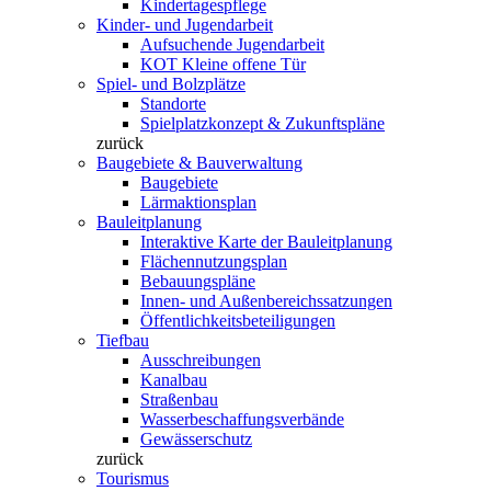
Kindertagespflege
Kinder- und Jugendarbeit
Aufsuchende Jugendarbeit
KOT Kleine offene Tür
Spiel- und Bolzplätze
Standorte
Spielplatzkonzept & Zukunftspläne
zurück
Baugebiete & Bauverwaltung
Baugebiete
Lärmaktionsplan
Bauleitplanung
Interaktive Karte der Bauleitplanung
Flächennutzungsplan
Bebauungspläne
Innen- und Außenbereichssatzungen
Öffentlichkeitsbeteiligungen
Tiefbau
Ausschreibungen
Kanalbau
Straßenbau
Wasserbeschaffungsverbände
Gewässerschutz
zurück
Tourismus