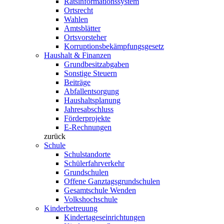
Ratsinformationssystem
Ortsrecht
Wahlen
Amtsblätter
Ortsvorsteher
Korruptionsbekämpfungsgesetz
Haushalt & Finanzen
Grundbesitzabgaben
Sonstige Steuern
Beiträge
Abfallentsorgung
Haushaltsplanung
Jahresabschluss
Förderprojekte
E-Rechnungen
zurück
Schule
Schulstandorte
Schülerfahrverkehr
Grundschulen
Offene Ganztagsgrundschulen
Gesamtschule Wenden
Volkshochschule
Kinderbetreuung
Kindertageseinrichtungen