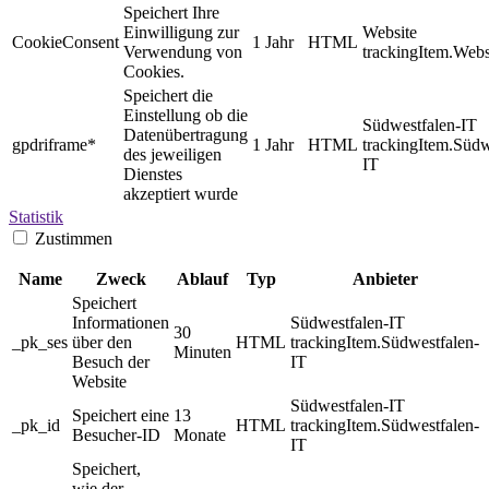
Speichert Ihre
Einwilligung zur
Website
CookieConsent
1 Jahr
HTML
Verwendung von
trackingItem.Webs
Cookies.
Speichert die
Einstellung ob die
Südwestfalen-IT
Datenübertragung
gpdriframe*
1 Jahr
HTML
trackingItem.Südw
des jeweiligen
IT
Dienstes
akzeptiert wurde
Statistik
Zustimmen
Name
Zweck
Ablauf
Typ
Anbieter
Speichert
Informationen
Südwestfalen-IT
30
_pk_ses
über den
HTML
trackingItem.Südwestfalen-
Minuten
Besuch der
IT
Website
Südwestfalen-IT
Speichert eine
13
_pk_id
HTML
trackingItem.Südwestfalen-
Besucher-ID
Monate
IT
Speichert,
wie der