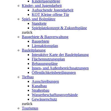
Kindertagespflege
Kinder- und Jugendarbeit
Aufsuchende Jugendarbeit
KOT Kleine offene Tür
Spiel- und Bolzplätze
Standorte
Spielplatzkonzept & Zukunftspläne
zurück
Baugebiete & Bauverwaltung
Baugebiete
Lärmaktionsplan
Bauleitplanung
Interaktive Karte der Bauleitplanung
Flächennutzungsplan
Bebauungspläne
Innen- und Außenbereichssatzungen
Öffentlichkeitsbeteiligungen
Tiefbau
Ausschreibungen
Kanalbau
Straßenbau
Wasserbeschaffungsverbände
Gewässerschutz
zurück
Tourismus