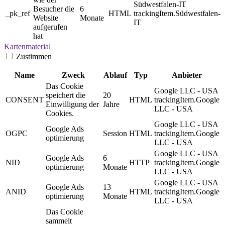
Südwestfalen-IT
Besucher die
6
_pk_ref
HTML
trackingItem.Südwestfalen-
Website
Monate
IT
aufgerufen
hat
Kartenmaterial
Zustimmen
Name
Zweck
Ablauf
Typ
Anbieter
Das Cookie
Google LLC - USA
speichert die
20
CONSENT
HTML
trackingItem.Google
Einwilligung der
Jahre
LLC - USA
Cookies.
Google LLC - USA
Google Ads
OGPC
Session
HTML
trackingItem.Google
optimierung
LLC - USA
Google LLC - USA
Google Ads
6
NID
HTTP
trackingItem.Google
optimierung
Monate
LLC - USA
Google LLC - USA
Google Ads
13
ANID
HTML
trackingItem.Google
optimierung
Monate
LLC - USA
Das Cookie
sammelt