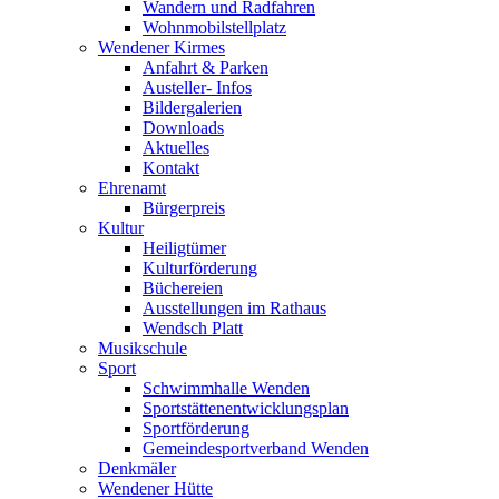
Wandern und Radfahren
Wohnmobilstellplatz
Wendener Kirmes
Anfahrt & Parken
Austeller- Infos
Bildergalerien
Downloads
Aktuelles
Kontakt
Ehrenamt
Bürgerpreis
Kultur
Heiligtümer
Kulturförderung
Büchereien
Ausstellungen im Rathaus
Wendsch Platt
Musikschule
Sport
Schwimmhalle Wenden
Sportstättenentwicklungsplan
Sportförderung
Gemeindesportverband Wenden
Denkmäler
Wendener Hütte