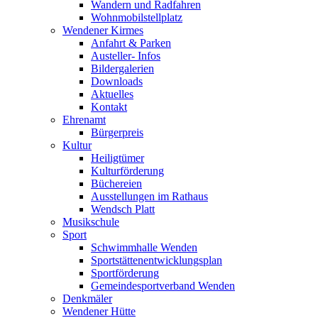
Wandern und Radfahren
Wohnmobilstellplatz
Wendener Kirmes
Anfahrt & Parken
Austeller- Infos
Bildergalerien
Downloads
Aktuelles
Kontakt
Ehrenamt
Bürgerpreis
Kultur
Heiligtümer
Kulturförderung
Büchereien
Ausstellungen im Rathaus
Wendsch Platt
Musikschule
Sport
Schwimmhalle Wenden
Sportstättenentwicklungsplan
Sportförderung
Gemeindesportverband Wenden
Denkmäler
Wendener Hütte