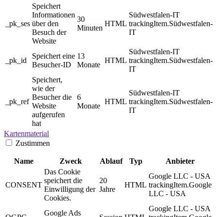
Speichert
Informationen
Südwestfalen-IT
30
_pk_ses
über den
HTML
trackingItem.Südwestfalen-
Minuten
Besuch der
IT
Website
Südwestfalen-IT
Speichert eine
13
_pk_id
HTML
trackingItem.Südwestfalen-
Besucher-ID
Monate
IT
Speichert,
wie der
Südwestfalen-IT
Besucher die
6
_pk_ref
HTML
trackingItem.Südwestfalen-
Website
Monate
IT
aufgerufen
hat
Kartenmaterial
Zustimmen
Name
Zweck
Ablauf
Typ
Anbieter
Das Cookie
Google LLC - USA
speichert die
20
CONSENT
HTML
trackingItem.Google
Einwilligung der
Jahre
LLC - USA
Cookies.
Google LLC - USA
Google Ads