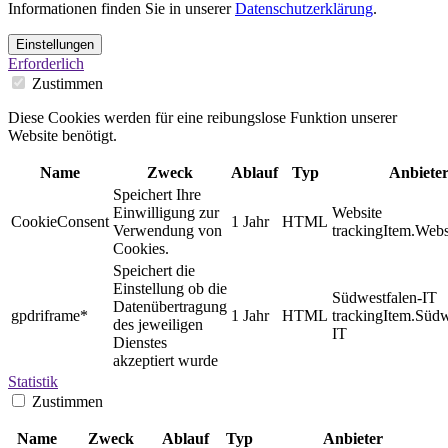
Informationen finden Sie in unserer
Datenschutzerklärung
.
Einstellungen
Erforderlich
Zustimmen
Diese Cookies werden für eine reibungslose Funktion unserer
Website benötigt.
Name
Zweck
Ablauf
Typ
Anbiete
Speichert Ihre
Einwilligung zur
Website
CookieConsent
1 Jahr
HTML
Verwendung von
trackingItem.Webs
Cookies.
Speichert die
Einstellung ob die
Südwestfalen-IT
Datenübertragung
gpdriframe*
1 Jahr
HTML
trackingItem.Südw
des jeweiligen
IT
Dienstes
akzeptiert wurde
Statistik
Zustimmen
Name
Zweck
Ablauf
Typ
Anbieter