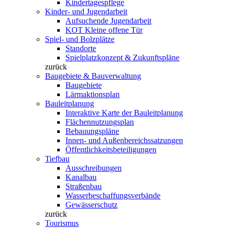
Kindertagespflege
Kinder- und Jugendarbeit
Aufsuchende Jugendarbeit
KOT Kleine offene Tür
Spiel- und Bolzplätze
Standorte
Spielplatzkonzept & Zukunftspläne
zurück
Baugebiete & Bauverwaltung
Baugebiete
Lärmaktionsplan
Bauleitplanung
Interaktive Karte der Bauleitplanung
Flächennutzungsplan
Bebauungspläne
Innen- und Außenbereichssatzungen
Öffentlichkeitsbeteiligungen
Tiefbau
Ausschreibungen
Kanalbau
Straßenbau
Wasserbeschaffungsverbände
Gewässerschutz
zurück
Tourismus