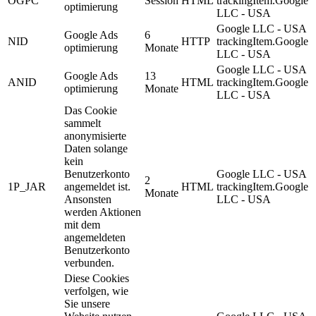
OGPC
Session
HTML
trackingItem.Google
optimierung
LLC - USA
Google LLC - USA
Google Ads
6
NID
HTTP
trackingItem.Google
optimierung
Monate
LLC - USA
Google LLC - USA
Google Ads
13
ANID
HTML
trackingItem.Google
optimierung
Monate
LLC - USA
Das Cookie
sammelt
anonymisierte
Daten solange
kein
Benutzerkonto
Google LLC - USA
2
1P_JAR
angemeldet ist.
HTML
trackingItem.Google
Monate
Ansonsten
LLC - USA
werden Aktionen
mit dem
angemeldeten
Benutzerkonto
verbunden.
Diese Cookies
verfolgen, wie
Sie unsere