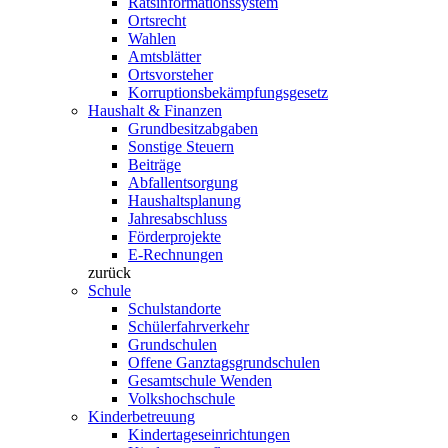
Ratsinformationssystem
Ortsrecht
Wahlen
Amtsblätter
Ortsvorsteher
Korruptionsbekämpfungsgesetz
Haushalt & Finanzen
Grundbesitzabgaben
Sonstige Steuern
Beiträge
Abfallentsorgung
Haushaltsplanung
Jahresabschluss
Förderprojekte
E-Rechnungen
zurück
Schule
Schulstandorte
Schülerfahrverkehr
Grundschulen
Offene Ganztagsgrundschulen
Gesamtschule Wenden
Volkshochschule
Kinderbetreuung
Kindertageseinrichtungen